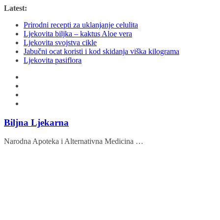
Skip
Latest:
to
Prirodni recepti za uklanjanje celulita
content
Ljekovita biljka – kaktus Aloe vera
Ljekovita svojstva cikle
Jabučni ocat koristi i kod skidanja viška kilograma
Ljekovita pasiflora
Biljna Ljekarna
Narodna Apoteka i Alternativna Medicina …