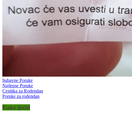
ljubavne Poruke
Najlepse Poruke
Cestitka za Rodendan
Poruke za rodendan
Kako ljeciti