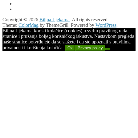
Copyright © 2026
Biljna Ljekarna
. All rights reserved.
Theme:
ColorMag
by ThemeGrill. Powered by
WordPress
.
Biljna Ljekarna koristi kolačiće (cookies) u svrhu pravilnog rada
stranice i pružanja boljeg korisničkog iskustva. Nastavkom pregleda
naše stranice potvrđujete da se slažete i da ste upoznati s pravilima
privatnosti i korištenja kolačića.
Ok
Privacy policy