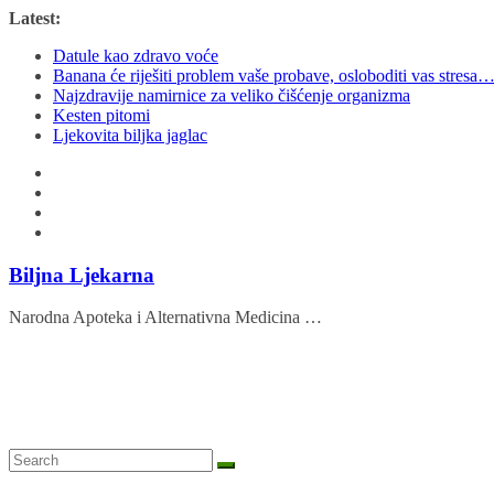
Skip
Latest:
to
Datule kao zdravo voće
content
Banana će riješiti problem vaše probave, osloboditi vas stresa
Najzdravije namirnice za veliko čišćenje organizma
Kesten pitomi
Ljekovita biljka jaglac
Biljna Ljekarna
Narodna Apoteka i Alternativna Medicina …