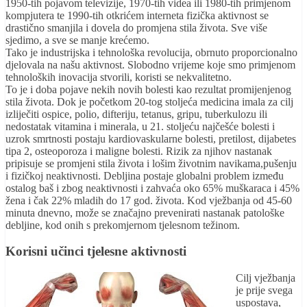
1950-tih pojavom televizije, 1970-tih videa ili 1980-tih primjenom
kompjutera te 1990-tih otkrićem interneta fizička aktivnost se
drastično smanjila i dovela do promjena stila života. Sve više
sjedimo, a sve se manje krećemo.
Tako je industrijska i tehnološka revolucija, obrnuto proporcionalno
djelovala na našu aktivnost. Slobodno vrijeme koje smo primjenom
tehnoloških inovacija stvorili, koristi se nekvalitetno.
To je i doba pojave nekih novih bolesti kao rezultat promijenjenog
stila života. Dok je početkom 20-tog stoljeća medicina imala za cilj
izliječiti ospice, polio, difteriju, tetanus, gripu, tuberkulozu ili
nedostatak vitamina i minerala, u 21. stoljeću najčešće bolesti i
uzrok smrtnosti postaju kardiovaskularne bolesti, pretilost, dijabetes
tipa 2, osteoporoza i maligne bolesti. Rizik za njihov nastanak
pripisuje se promjeni stila života i lošim životnim navikama,pušenju
i fizičkoj neaktivnosti. Debljina postaje globalni problem između
ostalog baš i zbog neaktivnosti i zahvaća oko 65% muškaraca i 45%
žena i čak 22% mladih do 17 god. života. Kod vježbanja od 45-60
minuta dnevno, može se značajno prevenirati nastanak patološke
debljine, kod onih s prekomjernom tjelesnom težinom.
Korisni učinci tjelesne aktivnosti
Cilj vježbanja
je prije svega
uspostava,