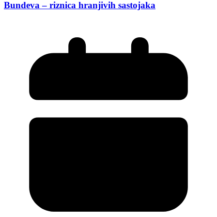
Bundeva – riznica hranjivih sastojaka