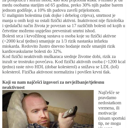
medu osobama starijim od 65 godina, preko 30% njih padne barem
jednom godišnje, a 10% tih padova završi prijelomom.
U malignim bolestima (rak dojke i debelog crijeva), smrtnost je
manja u onih koji su ostali fizički aktivni. Inaktivnost nije fiziološka
i sjedalački način života je povezan sa 17 različitih bolesti od kojih u
četvrtine možemo uspješno prevenirati smrtni ishod.
Bolesti srca i krvožilnog sustava u osoba koje su fizički aktivne
(>2000 kcal tjedno) smanjuje za 1/3 rizik nastanka infarkta
miokarda. Redovito žustro dnevno hodanje može smanjiti rizik
kardiovaskularne bolesti do 32%.
Kod fizički neaktivnih muškaraca srednje životne dobi, rizik za
inzult se trostruko povećava. Kod fizički aktivnih osoba (>1200 kcal
tjedno) raste nivo HDL (dobar kolesterol) a snižava se LDL (loš)
kolesterol. Fizička aktivnost normalizira i povišen krvni tlak.
Koji su nam najčešći izgovori za nevježbanje/tjelesnu
neaktivnost
Najčešće se
pravdamo
nedostatkom
vremena, ili
motivacije
(nisam sportski
tip, ne mogu