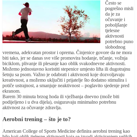
Često se
pogrešno misli
da je za
očuvanje i
poboljšanje
tjelesne
aktivnosti
potrebno puno
slobodnog
vremena, adekvatan prostor i oprema. Činjenice govore da ne mora
biti tako, jer se danas sve više promovira hodanje, trčanje, vožnja
biciklom, plivanje ili plesanje kao oblik svakodnevne aktivnosti.
Možemo jednostavno koristiti stepenice umjesto lifta ili dugotrajnu
šetnju sa psom. Važno je odabrati i aktivnosti koje dozvoljavaju
kreativnost, a možemo uključiti i prijatelje što dodatno stimulira i
potiče ustrajnost, a smanjuje neaktivnost – poglavito sjedenje pred
ekranom.
Barem 30 minuta brzog hoda ili vježbanja dnevno (može biti
podijeljeno i u dva dijela), osiguravaju minimalno potrebnu
aktivnost za očuvanje zdravlja.
Aerobni trening – što je to?
American College of Sports Medicine definira aerobni trening kao
bilo koji oblik tjelesne aktivnosti koja se izvodi aktiviranjem velikih