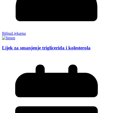
BiljnaLjekarna
Lijek za smanjenje triglicerida i kolesterola