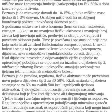
mišićne mase i smanjenja funkcije (sarkopenija) i to čak 60% u dobi
iznad 80 godina života.
Poznato je da mirovanje dovodi do 10-15% gubitka mišićne mase
tjedno ili 1-3% dnevno. Oslabljen mišić vodi ka oslabljenoj
koordinaciji pokreta i povećanoj sklonosti padu.
S godinama snižava se i nivo hormona (hormon rasta, testosteron,
estrogen….) koji su uz smanjenu fizičku aktivnost i smanjenje broj
živaca koji inerviraju mišiće, preduvjet za slabiju pokretljivost i
povećanu sklonost padu. Time je povećana i opasnost od prijeloma
koja može imati za ishod funkcionalnu onesposobljenost. U nekih
bolesti i stanja ta je opasnost višestruko povećana (osteoporoza,
dijabetes, neke metaboličke i endokrinološke bolesti, debljina).
Kod dijabetesa provođenje odgovarajućih vježbi (najbolje uz
opterećenje) poboljšava se otpornost na inzulina u dijabetesu tip 2,
održavanje zdravog života i tjelovježba smanjuju prekomjernu
tjelesnu težinu i nastanak metaboličke bolesti.
Poznato je da pravilna, regularna, fizička aktivnost može prevenirati
novu pojavu dijabetesa tip 2 za 30-50%. Rizik nastanka dijabetesa
smanjuje se za 6% na svakih 500 kcal izgubljenih tjednom
aktivnošću. Tjelovježba i mobilizacija preveniraju nastanak
dekubitusa koji je čest kod dijabetesa ali i dugotrajnog mirovanja.
Vježbe imaju i značajno mjesto u prevenciji i liječenju osteoporoze.
Regularne vježbe s opterećenjem poboljšavanju mineralnu gustoću
kosti i reduciraju nastanak osteoporotičnih prijeloma koji mogu imati
za posljedicu i smrtni ishod, kao kod prijeloma kuka. Poznato je da