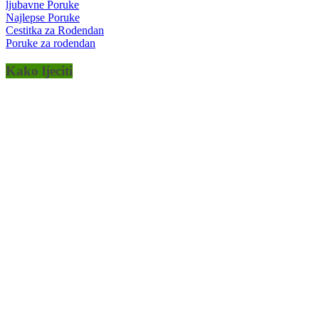
ljubavne Poruke
Najlepse Poruke
Cestitka za Rodendan
Poruke za rodendan
Kako ljeciti