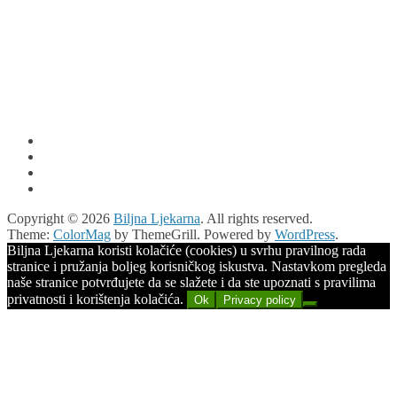
Copyright © 2026
Biljna Ljekarna
. All rights reserved.
Theme:
ColorMag
by ThemeGrill. Powered by
WordPress
.
Biljna Ljekarna koristi kolačiće (cookies) u svrhu pravilnog rada
stranice i pružanja boljeg korisničkog iskustva. Nastavkom pregleda
naše stranice potvrđujete da se slažete i da ste upoznati s pravilima
privatnosti i korištenja kolačića.
Ok
Privacy policy