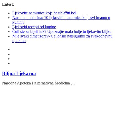
Skip
Latest:
to
Ljekovite namirnice koje će ublažiti bol
content
Narodna medicina: 10 ljekovitih namirnica koje svi imamo u
kuhinji
Ljekoviti recepti od kupine
Čuli ste za bijeli luk? Upoznajte malo bolje tu ljekovitu biljku
Nije svaki cimet zdrav- Cejlonski najsigurniji za svakodnevnu
uporabu
Biljna Ljekarna
Narodna Apoteka i Alternativna Medicina …