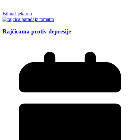
BiljnaLjekarna
Rajčicama protiv depresije