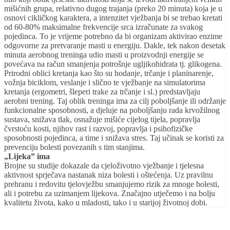
mišićnih grupa, relativno dugog trajanja (preko 20 minuta) koja je u
osnovi cikličkog karaktera, a intenzitet vježbanja bi se trebao kretati
od 60-80% maksimalne frekvencije srca izračunate za svakog
pojedinca. To je vrijeme potrebno da bi organizam aktivirao enzime
odgovorne za pretvaranje masti u energiju. Dakle, tek nakon desetak
minuta aerobnog treninga udio masti u proizvodnji energije se
povećava na račun smanjenja potrošnje ugljikohidrata tj. glikogena.
Prirodni oblici kretanja kao što su hodanje, trčanje i planinarenje,
vožnja biciklom, veslanje i slično te vježbanje na simulatorima
kretanja (ergometri, šleperi trake za trčanje i sl.) predstavljaju
aerobni trening. Taj oblik treninga ima za cilj poboljšanje ili održanje
funkcionalne sposobnosti, a djeluje na poboljšanju rada krvožilnog
sustava, snižava tlak, osnažuje mišiće cijelog tijela, popravlja
čvrstoću kosti, njihov rast i razvoj, popravlja i psihofizičke
sposobnosti pojedinca, a time i snižava stres. Taj učinak se koristi za
prevenciju bolesti povezanih s tim stanjima.
„Lijeka” ima
Brojne su studije dokazale da cjeloživotno vježbanje i tjelesna
aktivnost sprječava nastanak niza bolesti i oštećenja. Uz pravilnu
prehranu i redovitu tjelovježbu smanjujemo rizik za mnoge bolesti,
ali i potrebu za uzimanjem lijekova. Značajno utječemo i na bolju
kvalitetu života, kako u mladosti, tako i u starijoj životnoj dobi.