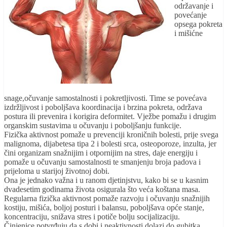
održavanje i
povećanje
opsega pokreta
i mišićne
snage,očuvanje samostalnosti i pokretljivosti. Time se povećava
izdržljivost i poboljšava koordinacija i brzina pokreta, održava
postura ili prevenira i korigira deformitet. Vježbe pomažu i drugim
organskim sustavima u očuvanju i poboljšanju funkcije.
Fizička aktivnost pomaže u prevenciji kroničnih bolesti, prije svega
malignoma, dijabetesa tipa 2 i bolesti srca, osteoporoze, inzulta, jer
čini organizam snažnijim i otpornijim na stres, daje energiju i
pomaže u očuvanju samostalnosti te smanjenju broja padova i
prijeloma u starijoj životnoj dobi.
Ona je jednako važna i u ranom djetinjstvu, kako bi se u kasnim
dvadesetim godinama života osigurala što veća koštana masa.
Regularna fizička aktivnost pomaže razvoju i očuvanju snažnijih
kostiju, mišića, boljoj posturi i balansu, poboljšava opće stanje,
koncentraciju, snižava stres i potiče bolju socijalizaciju.
Činjenice potvrđuju da s dobi i neaktivnosti dolazi do gubitka