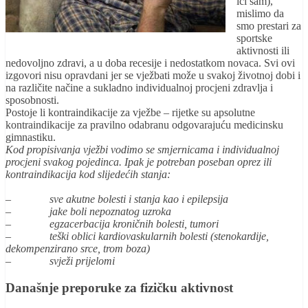
ići sam),
mislimo da
smo prestari za
sportske
aktivnosti ili
nedovoljno zdravi, a u doba recesije i nedostatkom novaca. Svi ovi
izgovori nisu opravdani jer se vježbati može u svakoj životnoj dobi i
na različite načine a sukladno individualnoj procjeni zdravlja i
sposobnosti.
Postoje li kontraindikacije za vježbe – rijetke su apsolutne
kontraindikacije za pravilno odabranu odgovarajuću medicinsku
gimnastiku.
Kod propisivanja vježbi vodimo se smjernicama i individualnoj
procjeni svakog pojedinca. Ipak je potreban poseban oprez ili
kontraindikacija kod slijedećih stanja:
– sve akutne bolesti i stanja kao i epilepsija
– jake boli nepoznatog uzroka
– egzacerbacija kroničnih bolesti, tumori
– teški oblici kardiovaskularnih bolesti (stenokardije,
dekompenzirano srce, trom boza)
– svježi prijelomi
Današnje preporuke za fizičku aktivnost