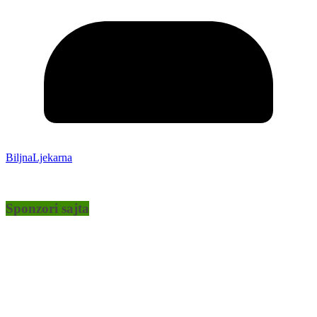
BiljnaLjekarna
Sponzori sajta