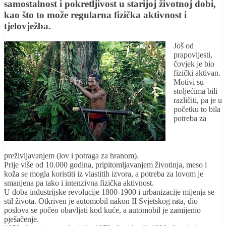
samostalnost i pokretljivost u starijoj životnoj dobi,
kao što to može regularna fizička aktivnost i
tjelovježba.
Još od
prapovijesti,
čovjek je bio
fizički aktivan.
Motivi su
stoljećima bili
različiti, pa je u
početku to bila
potreba za
preživljavanjem (lov i potraga za hranom).
Prije više od 10.000 godina, pripitomljavanjem životinja, meso i
koža se mogla koristiti iz vlastitih izvora, a potreba za lovom je
smanjena pa tako i intenzivna fizička aktivnost.
U doba industrijske revolucije 1800-1900 i urbanizacije mijenja se
stil života. Otkriven je automobil nakon II Svjetskog rata, dio
poslova se počeo obavljati kod kuće, a automobil je zamijenio
pješačenje.