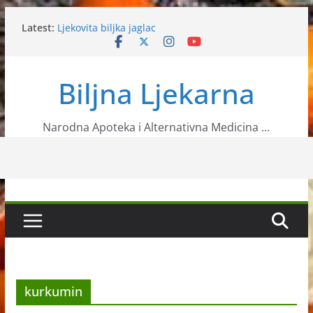
Skip
Latest:
Ljekovita biljka jaglac
to
Datule kao zdravo voće
content
Banana će riješiti problem vaše probave,
osloboditi vas stresa…
Biljna Ljekarna
Najzdravije namirnice za veliko čišćenje
organizma
Kesten pitomi
Narodna Apoteka i Alternativna Medicina …
kurkumin