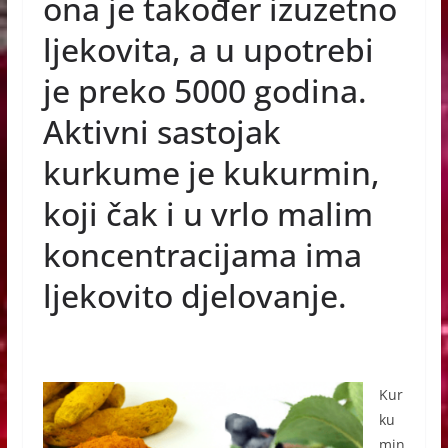
e
e
s
ona je također izuzetno
b
n
A
ljekovita, a u upotrebi
o
g
p
je preko 5000 godina.
o
er
p
Aktivni sastojak
k
kurkume je kukurmin,
koji čak i u vrlo malim
koncentracijama ima
ljekovito djelovanje.
Kur
ku
min