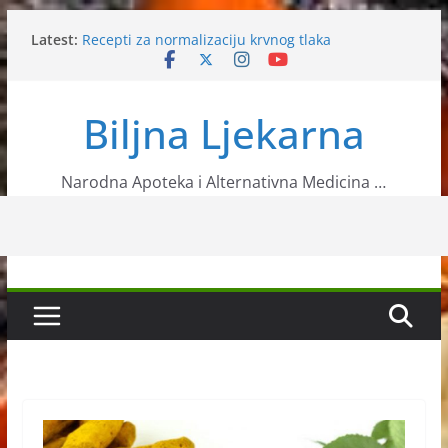
Skip
Latest:
Recepti za normalizaciju krvnog tlaka
to
Češnjak čisti jetru i krvne sudove
content
Višnje tjeraju nesanicu
Ljekovita biljka bršljan
Biljna Ljekarna
Bubrežnim bolesnicima se preporuča sok od nara
Narodna Apoteka i Alternativna Medicina …