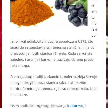
je
anti
tu
mo
rski
poli
fenol, koji učinkovito inducira apoptozu u U373, što
znači da se zaustavlja smrtonosna stanična linija od
proizvodnje novih stanica i širenja. Kada se koriste
zajedno, i aronija i kurkuma izazivaju obranu protiv
raka mozga.
Prema jednoj studiji kurkumin također suzbija širenje
mnogih drugih tipova stanica raka, i učinkovito
blokira formiranje tumora, njihovu reprodukciju, kao i
metastaze.
Osim antikancerogenog djelovanja
kukurma
je