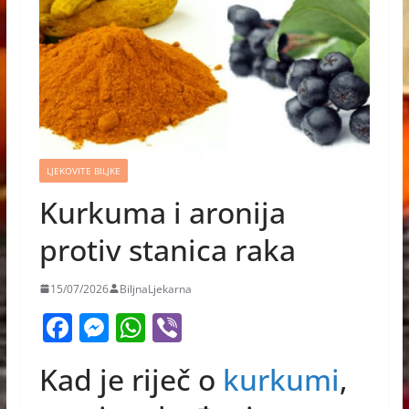
LJEKOVITE BILJKE
Kurkuma i aronija
protiv stanica raka
15/07/2026
BiljnaLjekarna
F
M
W
Vi
a
e
h
b
Kad je riječ o
kurkumi
,
c
ss
at
er