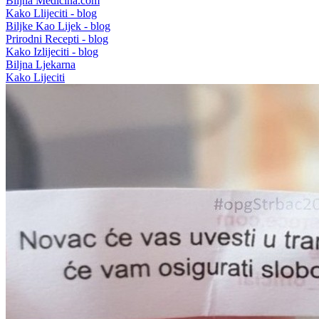
Biljna Medicina.com
Kako Llijeciti - blog
Biljke Kao Lijek - blog
Prirodni Recepti - blog
Kako Izlijeciti - blog
Biljna Ljekarna
Kako Lijeciti