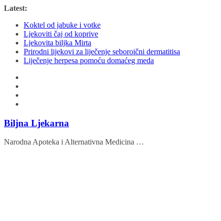
Skip
Latest:
to
Koktel od jabuke i votke
content
Ljekoviti čaj od koprive
Ljekovita biljka Mirta
Prirodni lijekovi za liječenje seboroični dermatitisa
Liječenje herpesa pomoću domaćeg meda
Biljna Ljekarna
Narodna Apoteka i Alternativna Medicina …