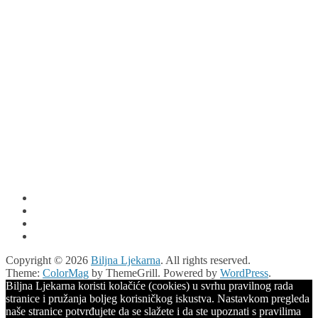
Copyright © 2026
Biljna Ljekarna
. All rights reserved.
Theme:
ColorMag
by ThemeGrill. Powered by
WordPress
.
Biljna Ljekarna koristi kolačiće (cookies) u svrhu pravilnog rada
stranice i pružanja boljeg korisničkog iskustva. Nastavkom pregleda
naše stranice potvrđujete da se slažete i da ste upoznati s pravilima