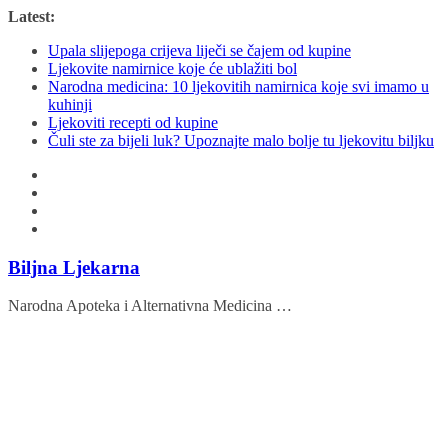
Skip
Latest:
to
Upala slijepoga crijeva liječi se čajem od kupine
content
Ljekovite namirnice koje će ublažiti bol
Narodna medicina: 10 ljekovitih namirnica koje svi imamo u
kuhinji
Ljekoviti recepti od kupine
Čuli ste za bijeli luk? Upoznajte malo bolje tu ljekovitu biljku
Biljna Ljekarna
Narodna Apoteka i Alternativna Medicina …