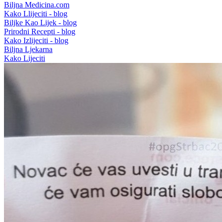
Biljna Medicina.com
Kako Llijeciti - blog
Biljke Kao Lijek - blog
Prirodni Recepti - blog
Kako Izlijeciti - blog
Biljna Ljekarna
Kako Lijeciti