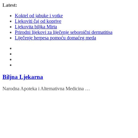
Skip
Latest:
to
Koktel od jabuke i votke
content
Ljekoviti čaj od koprive
Ljekovita biljka Mirta
Prirodni lijekovi za liječenje seboroični dermatitisa
Liječenje herpesa pomoću domaćeg meda
Biljna Ljekarna
Narodna Apoteka i Alternativna Medicina …