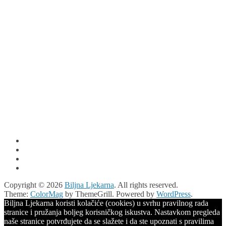
Copyright © 2026
Biljna Ljekarna
. All rights reserved.
Theme:
ColorMag
by ThemeGrill. Powered by
WordPress
.
Biljna Ljekarna koristi kolačiće (cookies) u svrhu pravilnog rada
stranice i pružanja boljeg korisničkog iskustva. Nastavkom pregleda
naše stranice potvrđujete da se slažete i da ste upoznati s pravilima