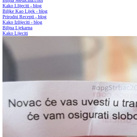
Biljna Medicina.com
Kako Llijeciti - blog
Biljke Kao Lijek - blog
Prirodni Recepti - blog
Kako Izlijeciti - blog
Biljna Ljekarna
Kako Lijeciti