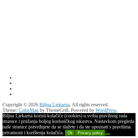
Copyright © 2026
Biljna Ljekarna
. All rights reserved.
Theme:
ColorMag
by ThemeGrill. Powered by
WordPress
.
Biljna Ljekarna koristi kolačiće (cookies) u svrhu pravilnog rada
stranice i pružanja boljeg korisničkog iskustva. Nastavkom pregleda
naše stranice potvrđujete da se slažete i da ste upoznati s pravilima
privatnosti i korištenja kolačića.
Ok
Privacy policy