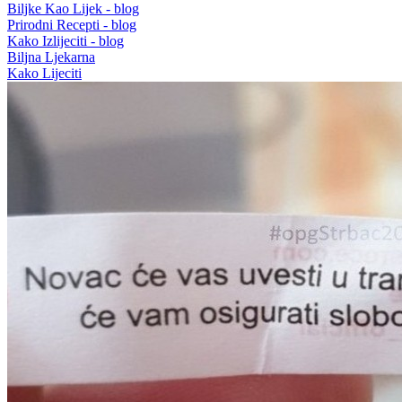
Biljke Kao Lijek - blog
Prirodni Recepti - blog
Kako Izlijeciti - blog
Biljna Ljekarna
Kako Lijeciti