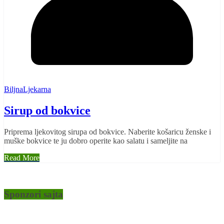
BiljnaLjekarna
Sirup od bokvice
Priprema ljekovitog sirupa od bokvice. Naberite košaricu ženske i
muške bokvice te ju dobro operite kao salatu i sameljite na
Read More
Sponzori sajta