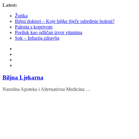
Skip
Latest:
to
Žutika
content
Biljni doktori – Koje biljke liječe određene bolesti?
Palenta s koprivom
Poriluk kao odličan izvor vitamina
Sok – Infuzija zdravlja
Biljna Ljekarna
Narodna Apoteka i Alternativna Medicina …