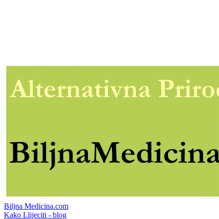
Biljna Medicina.com
Kako Llijeciti - blog