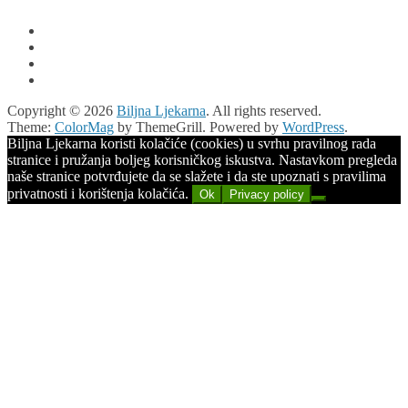
Copyright © 2026
Biljna Ljekarna
. All rights reserved.
Theme:
ColorMag
by ThemeGrill. Powered by
WordPress
.
Biljna Ljekarna koristi kolačiće (cookies) u svrhu pravilnog rada
stranice i pružanja boljeg korisničkog iskustva. Nastavkom pregleda
naše stranice potvrđujete da se slažete i da ste upoznati s pravilima
privatnosti i korištenja kolačića.
Ok
Privacy policy