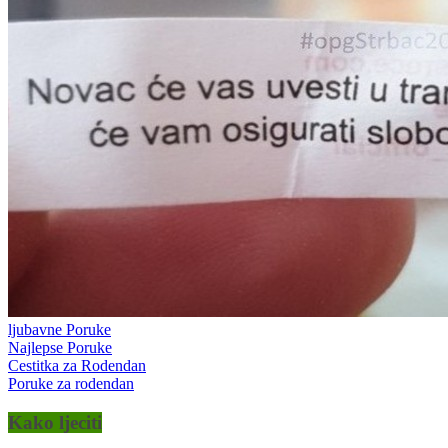
ljubavne Poruke
Najlepse Poruke
Cestitka za Rodendan
Poruke za rodendan
Kako ljeciti