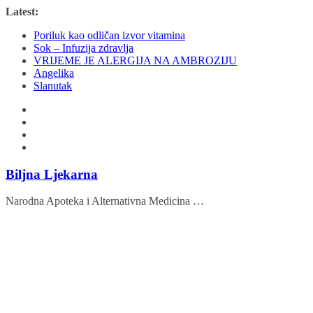
Skip
Latest:
to
Poriluk kao odličan izvor vitamina
content
Sok – Infuzija zdravlja
VRIJEME JE ALERGIJA NA AMBROZIJU
Angelika
Slanutak
Biljna Ljekarna
Narodna Apoteka i Alternativna Medicina …