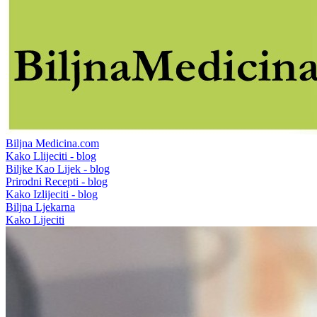
Biljna Medicina.com
Kako Llijeciti - blog
Biljke Kao Lijek - blog
Prirodni Recepti - blog
Kako Izlijeciti - blog
Biljna Ljekarna
Kako Lijeciti