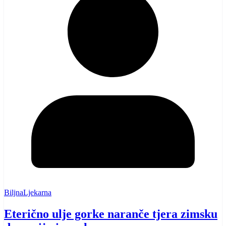
BiljnaLjekarna
Eterično ulje gorke naranče tjera zimsku