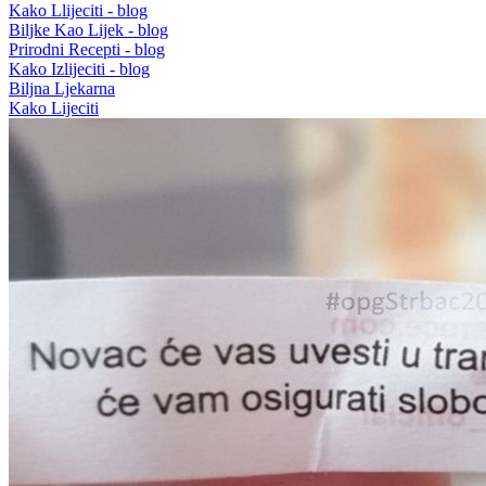
Kako Llijeciti - blog
Biljke Kao Lijek - blog
Prirodni Recepti - blog
Kako Izlijeciti - blog
Biljna Ljekarna
Kako Lijeciti