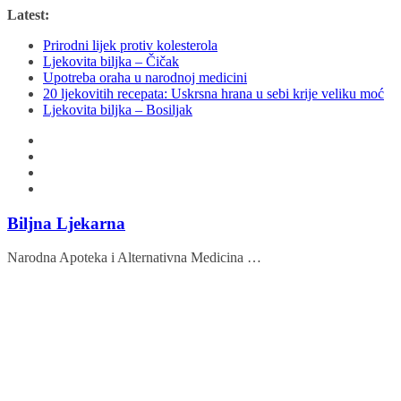
Skip
Latest:
to
Prirodni lijek protiv kolesterola
content
Ljekovita biljka – Čičak
Upotreba oraha u narodnoj medicini
20 ljekovitih recepata: Uskrsna hrana u sebi krije veliku moć
Ljekovita biljka – Bosiljak
Biljna Ljekarna
Narodna Apoteka i Alternativna Medicina …