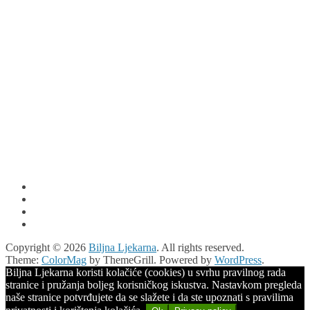
Copyright © 2026
Biljna Ljekarna
. All rights reserved.
Theme:
ColorMag
by ThemeGrill. Powered by
WordPress
.
Biljna Ljekarna koristi kolačiće (cookies) u svrhu pravilnog rada
stranice i pružanja boljeg korisničkog iskustva. Nastavkom pregleda
naše stranice potvrđujete da se slažete i da ste upoznati s pravilima