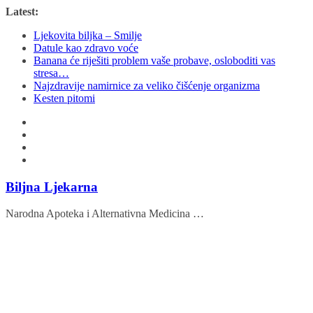
Skip
Latest:
to
Ljekovita biljka – Smilje
content
Datule kao zdravo voće
Banana će riješiti problem vaše probave, osloboditi vas
stresa…
Najzdravije namirnice za veliko čišćenje organizma
Kesten pitomi
Biljna Ljekarna
Narodna Apoteka i Alternativna Medicina …