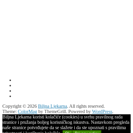
Copyright © 2026
Biljna Ljekarna
. All rights reserved.
Theme:
ColorMag
by ThemeGrill. Powered by
WordPress
.
Biljna Ljekarna koristi kolačiće (cookies) u svrhu pravilnog rada
stranice i pružanja boljeg korisničkog iskustva. Nastavkom pregleda
naše stranice potvrđujete da se slažete i da ste upoznati s pravilima