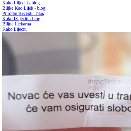
Kako Llijeciti - blog
Biljke Kao Lijek - blog
Prirodni Recepti - blog
Kako Izlijeciti - blog
Biljna Ljekarna
Kako Lijeciti