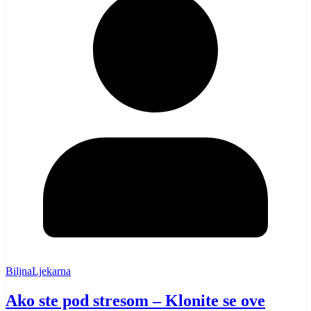
BiljnaLjekarna
Ako ste pod stresom – Klonite se ove