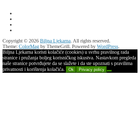
Copyright © 2026
Biljna Ljekarna
. All rights reserved.
Theme:
ColorMag
by ThemeGrill. Powered by
WordPress
.
Biljna Ljekarna koristi kolačiće (cookies) u svrhu pravilnog rada
stranice i pružanja boljeg korisničkog iskustva. Nastavkom pregleda
naše stranice potvrđujete da se slažete i da ste upoznati s pravilima
privatnosti i korištenja kolačića.
Ok
Privacy policy