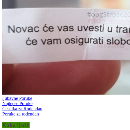
ljubavne Poruke
Najlepse Poruke
Cestitka za Rodendan
Poruke za rodendan
Kako ljeciti