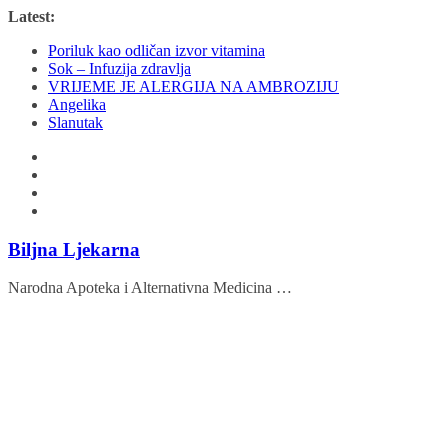
Skip
Latest:
to
Poriluk kao odličan izvor vitamina
content
Sok – Infuzija zdravlja
VRIJEME JE ALERGIJA NA AMBROZIJU
Angelika
Slanutak
Biljna Ljekarna
Narodna Apoteka i Alternativna Medicina …