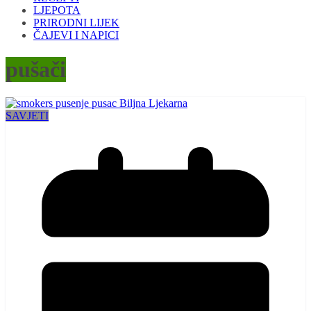
LJEPOTA
PRIRODNI LIJEK
ČAJEVI I NAPICI
pušači
SAVJETI