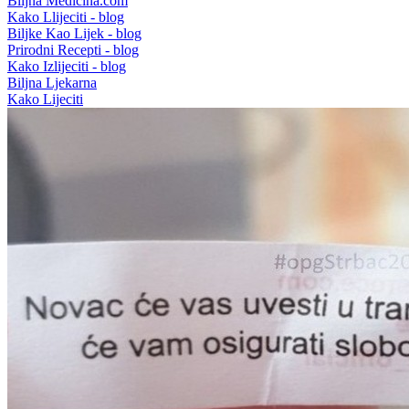
Biljna Medicina.com
Kako Llijeciti - blog
Biljke Kao Lijek - blog
Prirodni Recepti - blog
Kako Izlijeciti - blog
Biljna Ljekarna
Kako Lijeciti