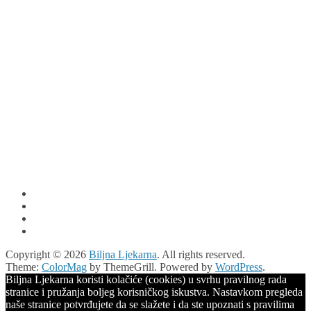
Copyright © 2026
Biljna Ljekarna
. All rights reserved.
Theme:
ColorMag
by ThemeGrill. Powered by
WordPress
.
Biljna Ljekarna koristi kolačiće (cookies) u svrhu pravilnog rada
stranice i pružanja boljeg korisničkog iskustva. Nastavkom pregleda
naše stranice potvrđujete da se slažete i da ste upoznati s pravilima