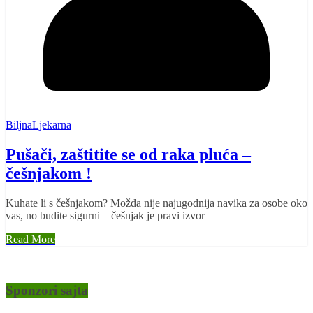
BiljnaLjekarna
Pušači, zaštitite se od raka pluća –
češnjakom !
Kuhate li s češnjakom? Možda nije najugodnija navika za osobe oko
vas, no budite sigurni – češnjak je pravi izvor
Read More
Sponzori sajta