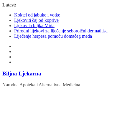
Skip
Latest:
to
Koktel od jabuke i votke
content
Ljekoviti čaj od koprive
Ljekovita biljka Mirta
Prirodni lijekovi za liječenje seboroični dermatitisa
Liječenje herpesa pomoću domaćeg meda
Biljna Ljekarna
Narodna Apoteka i Alternativna Medicina …