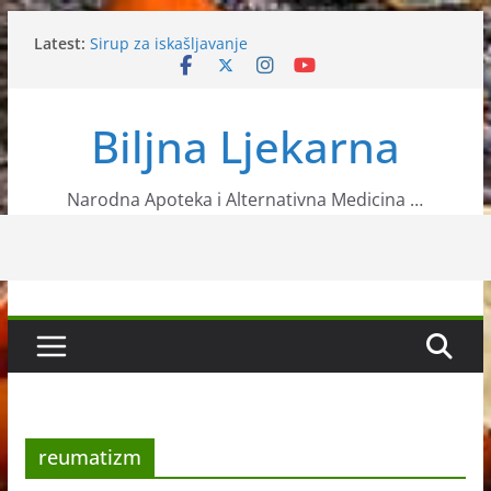
Skip
Latest:
Sirup za iskašljavanje
to
Ljekovita biljka Mirta
content
Prirodni lijekovi za liječenje seboroični
dermatitisa
Biljna Ljekarna
Liječenje herpesa pomoću domaćeg meda
Prirodni recepti od ljekovite kadulje
Narodna Apoteka i Alternativna Medicina …
reumatizm