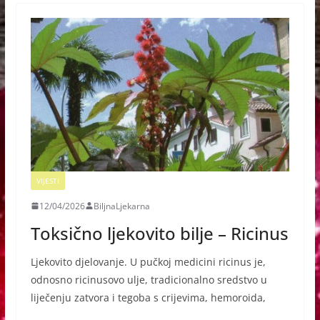
VIJESTI
12/04/2026
BiljnaLjekarna
Toksično ljekovito bilje – Ricinus
Ljekovito djelovanje. U pučkoj medicini ricinus je,
odnosno ricinusovo ulje, tradicionalno sredstvo u
liječenju zatvora i tegoba s crijevima, hemoroida,