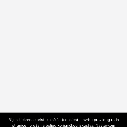
Biljna Ljekarna koristi kolačiće (cookies) u svrhu pravilnog rada
stranice i pružanja boljeg korisničkog iskustva. Nastavkom