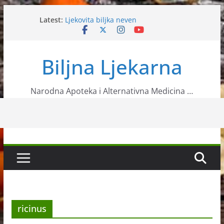
Skip
Latest:
Ljekovita biljka neven
to
Sok – Infuzija zdravlja
content
VRIJEME JE ALERGIJA NA AMBROZIJU
Angelika
Biljna Ljekarna
Slanutak
Narodna Apoteka i Alternativna Medicina …
ricinus