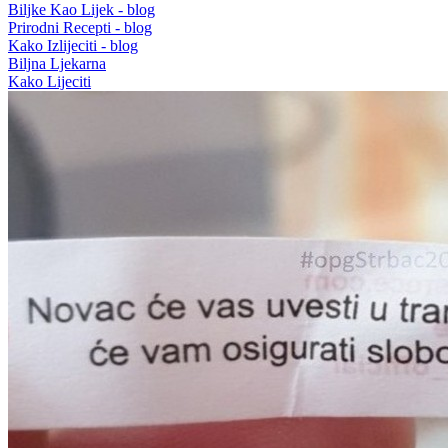
Biljke Kao Lijek - blog
Prirodni Recepti - blog
Kako Izlijeciti - blog
Biljna Ljekarna
Kako Lijeciti