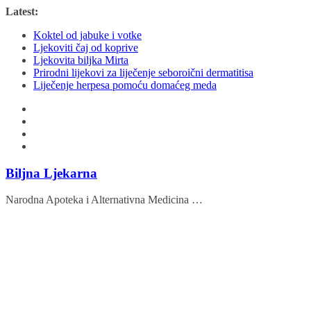
Skip
Latest:
to
Koktel od jabuke i votke
content
Ljekoviti čaj od koprive
Ljekovita biljka Mirta
Prirodni lijekovi za liječenje seboroični dermatitisa
Liječenje herpesa pomoću domaćeg meda
Biljna Ljekarna
Narodna Apoteka i Alternativna Medicina …