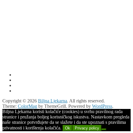
Copyright © 2026
Biljna Ljekarna
. All rights reserved.
Theme:
ColorMag
by ThemeGrill. Powered by
WordPress
.
Biljna Ljekarna koristi kolačiće (cookies) u svrhu pravilnog rada
stranice i pružanja boljeg korisničkog iskustva. Nastavkom pregleda
naše stranice potvrđujete da se slažete i da ste upoznati s pravilima
privatnosti i korištenja kolačića.
Ok
Privacy policy