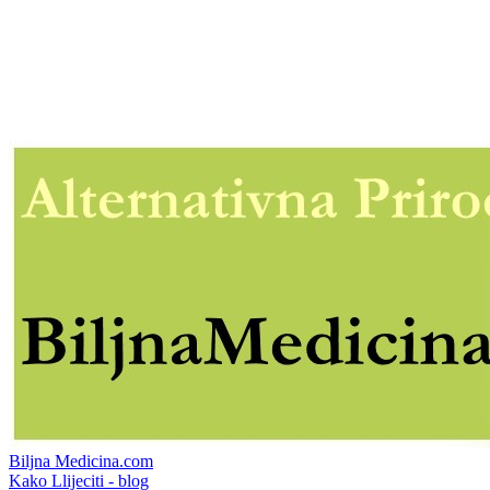
Biljna Medicina.com
Kako Llijeciti - blog