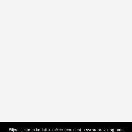
Biljna Ljekarna koristi kolačiće (cookies) u svrhu pravilnog rada