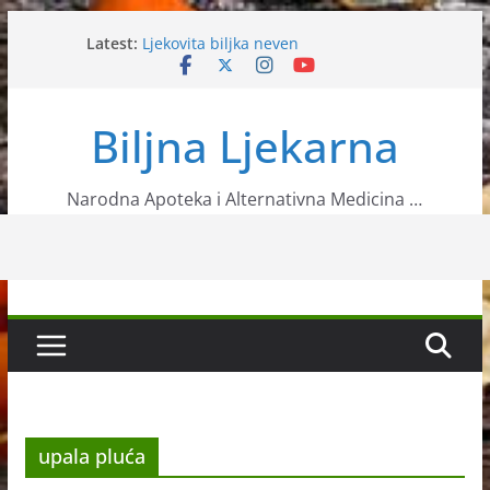
Skip
Latest:
Ljekovita biljka neven
to
Sok – Infuzija zdravlja
content
VRIJEME JE ALERGIJA NA AMBROZIJU
Angelika
Biljna Ljekarna
Slanutak
Narodna Apoteka i Alternativna Medicina …
upala pluća