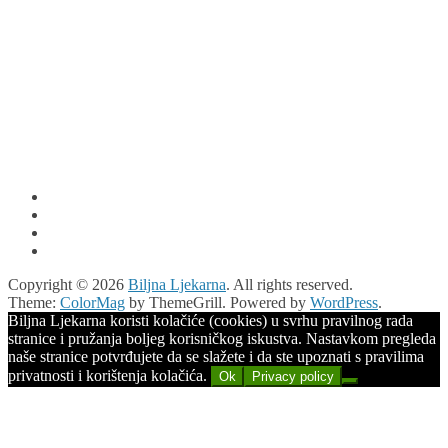
Copyright © 2026
Biljna Ljekarna
. All rights reserved.
Theme:
ColorMag
by ThemeGrill. Powered by
WordPress
.
Biljna Ljekarna koristi kolačiće (cookies) u svrhu pravilnog rada
stranice i pružanja boljeg korisničkog iskustva. Nastavkom pregleda
naše stranice potvrđujete da se slažete i da ste upoznati s pravilima
privatnosti i korištenja kolačića.
Ok
Privacy policy