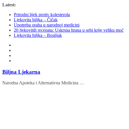
Skip
Latest:
to
Prirodni lijek protiv kolesterola
content
Ljekovita biljka – Čičak
Upotreba oraha u narodnoj medicini
20 ljekovitih recepata: Uskrsna hrana u sebi krije veliku moć
Ljekovita biljka – Bosiljak
Biljna Ljekarna
Narodna Apoteka i Alternativna Medicina …