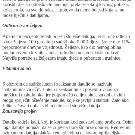
koristiti djeca i odrasli. Od anemije, preko visokog krvnog pritiska,
kolesterola, pa sve do raka…..gotovo da nema bolesti koja se ne
može liječiti s datuljama.
Odličan izvor željeza
Anemični pacijenti trebali bi jesti što više datulja, jer su one odličan
izvor željeza. 100 gr datulja sadrži oko 0,90 željeza, što je oko 11%
preporučene dnevne vrijednosti. Željezo, kao dio hemoglobina
unutar crvenih krvnih stanica, određuje nosivost kisika u krvi.
Najviše potrebe za željezom imaju djeca u pubertetu i trudnice.
Vitamini za oči
S obzirom da sadrže lutein i zeaksantin datulje se nazivaju
“vitaminima za oči”. Lutein i zeaksantin su posebno važni za
mrežicu i makulu oka, jer potpomažu ćelije epitela za dobar vid i
mogu spriječiti oštećenje makule, koje se javlja u starosti. Zato ako
želite sačuvati dobar vid trebate jesti što više datulja.
Zaustavlja proljev
Datulje sadrže kalij, koji je koristan kod zaustavljanja proljeva. Osim
toga datulje pomažu da se crijevna flora što brže obnovi. Redovnim
uzimanjem datulja olakšat ćete crijevima da stvore «prijateljske»