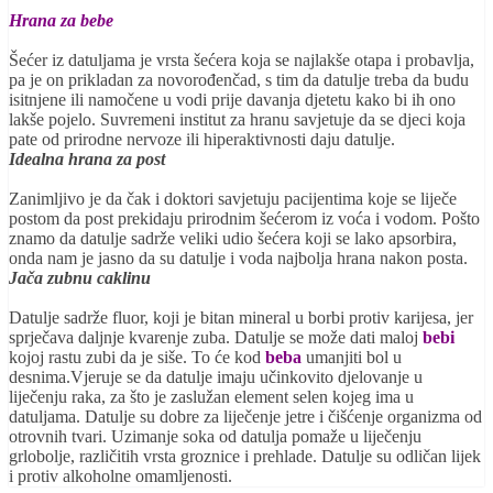
Hrana za bebe
Šećer iz datuljama je vrsta šećera koja se najlakše otapa i probavlja,
pa je on prikladan za novorođenčad, s tim da datulje treba da budu
isitnjene ili namočene u vodi prije davanja djetetu kako bi ih ono
lakše pojelo. Suvremeni institut za hranu savjetuje da se djeci koja
pate od prirodne nervoze ili hiperaktivnosti daju datulje.
Idealna hrana za post
Zanimljivo je da čak i doktori savjetuju pacijentima koje se liječe
postom da post prekidaju prirodnim šećerom iz voća i vodom. Pošto
znamo da datulje sadrže veliki udio šećera koji se lako apsorbira,
onda nam je jasno da su datulje i voda najbolja hrana nakon posta.
Jača zubnu caklinu
Datulje sadrže fluor, koji je bitan mineral u borbi protiv karijesa, jer
sprječava daljnje kvarenje zuba. Datulje se može dati maloj
bebi
kojoj rastu zubi da je siše. To će kod
beba
umanjiti bol u
desnima.Vjeruje se da datulje imaju učinkovito djelovanje u
liječenju raka, za što je zaslužan element selen kojeg ima u
datuljama. Datulje su dobre za liječenje jetre i čišćenje organizma od
otrovnih tvari. Uzimanje soka od datulja pomaže u liječenju
grlobolje, različitih vrsta groznice i prehlade. Datulje su odličan lijek
i protiv alkoholne omamljenosti.