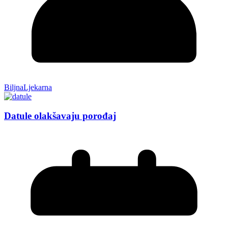
BiljnaLjekarna
Datule olakšavaju porođaj