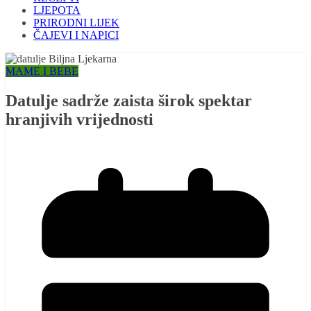
LJEPOTA
PRIRODNI LIJEK
ČAJEVI I NAPICI
MAME I BEBE
Datulje sadrže zaista širok spektar
hranjivih vrijednosti