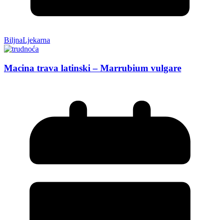
BiljnaLjekarna
Macina trava latinski – Marrubium vulgare