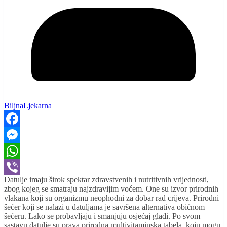
BiljnaLjekarna
Facebook
Messenger
WhatsApp
Datulje imaju širok spektar zdravstvenih i nutritivnih vrijednosti,
Viber
zbog kojeg se smatraju najzdravijim voćem. One su izvor prirodnih
vlakana koji su organizmu neophodni za dobar rad crijeva. Prirodni
šećer koji se nalazi u datuljama je savršena alternativa običnom
šećeru. Lako se probavljaju i smanjuju osjećaj gladi. Po svom
sastavu datulje su prava prirodna multivitaminska tabela, koju mogu