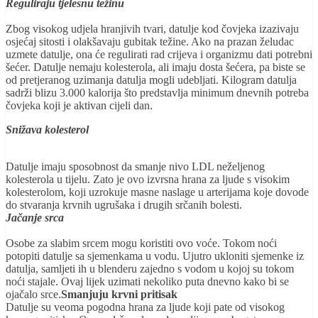
Reguliraju tjelesnu težinu
Zbog visokog udjela hranjivih tvari, datulje kod čovjeka izazivaju
osjećaj sitosti i olakšavaju gubitak težine. Ako na prazan želudac
uzmete datulje, ona će regulirati rad crijeva i organizmu dati potrebni
šećer. Datulje nemaju kolesterola, ali imaju dosta šećera, pa biste se
od pretjeranog uzimanja datulja mogli udebljati. Kilogram datulja
sadrži blizu 3.000 kalorija što predstavlja minimum dnevnih potreba
čovjeka koji je aktivan cijeli dan.
Snižava kolesterol
Datulje imaju sposobnost da smanje nivo LDL neželjenog
kolesterola u tijelu. Zato je ovo izvrsna hrana za ljude s visokim
kolesterolom, koji uzrokuje masne naslage u arterijama koje dovode
do stvaranja krvnih ugrušaka i drugih srčanih bolesti.
Jačanje srca
Osobe za slabim srcem mogu koristiti ovo voće. Tokom noći
potopiti datulje sa sjemenkama u vodu. Ujutro ukloniti sjemenke iz
datulja, samljeti ih u blenderu zajedno s vodom u kojoj su tokom
noći stajale. Ovaj lijek uzimati nekoliko puta dnevno kako bi se
ojačalo srce.
Smanjuju krvni pritisak
Datulje su veoma pogodna hrana za ljude koji pate od visokog