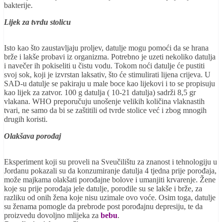
bakterije.
Lijek za tvrdu stolicu
Isto kao što zaustavljaju proljev, datulje mogu pomoći da se hrana
brže i lakše probavi iz organizma. Potrebno je uzeti nekoliko datulja
i navečer ih pokiseliti u čistu vodu. Tokom noći datulje će pustiti
svoj sok, koji je izvrstan laksativ, što će stimulirati lijena crijeva. U
SAD-u datulje se pakiraju u male boce kao lijekovi i to se propisuju
kao lijek za zatvor. 100 g datulja ( 10-21 datulja) sadrži 8,5 gr
vlakana. WHO preporučuju unošenje velikih količina vlaknastih
tvari, ne samo da bi se zaštitili od tvrde stolice već i zbog mnogih
drugih koristi.
Olakšava porođaj
Eksperiment koji su proveli na Sveučilištu za znanost i tehnologiju u
Jordanu pokazali su da konzumiranje datulja 4 tjedna prije porođaja,
može majkama olakšati porođajne bolove i umanjiti krvarenje. Žene
koje su prije porođaja jele datulje, porodile su se lakše i brže, za
razliku od onih žena koje nisu uzimale ovo voće. Osim toga, datulje
su ženama pomogle da prebrode post porođajnu depresiju, te da
proizvedu dovoljno mlijeka za
bebu
.