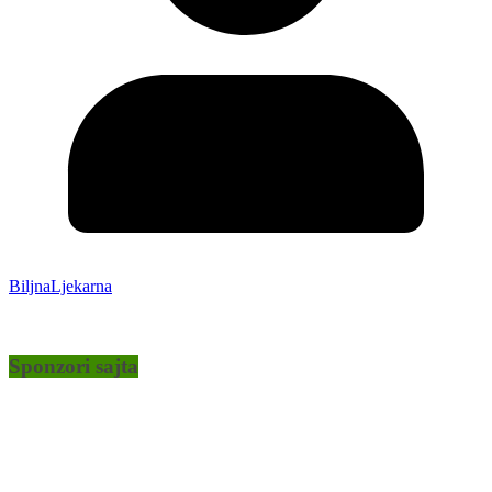
BiljnaLjekarna
Sponzori sajta