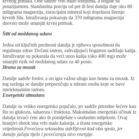
krvnog pritiska. One sadrže vrlo malo sodijuma, a bogate su
potazijumom. Standardna porcija od pet ili šest datulja daje oko 80
miligrama magnezija, esencijalni mineral koji doprinosi širenju
krvnih žila. Istraživanja pokazuju da 370 miligrama magnezija
dnevno može smanjiti krvni pritisak.
Štiti od moždanog udara
Jedna od ključnih prednosti datulja je njihova sposobnost da
reguliraju zdrav živčani sistem, zahvaljujući bogatom sadržaju kalija.
Istraživanje su pokazala da veći unos kalija (oko 400 mg) može
smanjiti rizik od moždanog udara za 40 posto.
Hrana za mozak
Datulje sadrže fosfor, a on igra važnu ulogu kao hrana za mozak. Iz
tog razloga se datulje preporučuju u ishrani osoba koje se bave
intelektualnim radom.
Energetski stimulans
Datulje su veliko energetsko pojačalo, jer sadrže prirodne šećere kao
što su glukoza, saharoza i fruktoza. Maksimalan energetski učinak iz
datulja izvući ćete ako ih pomiješate s orašastim mlijekom. Ovaj
hranjivi obrok ima vrlo malo kalorija, a dosta energetske
vrijednosti.
Povećava seksualnu izdržljivost kod oba spola, jer
datulje jačaju tijelo i povećavaju nivo energije.