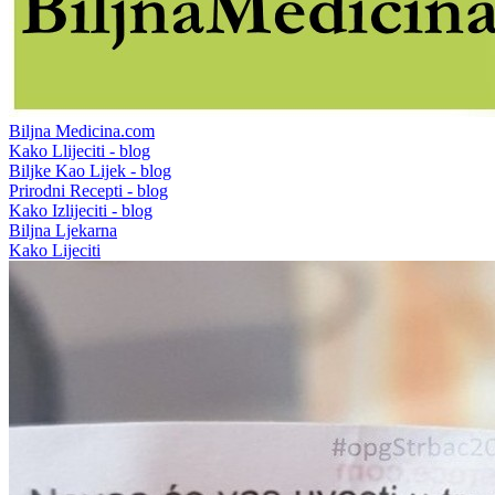
Biljna Medicina.com
Kako Llijeciti - blog
Biljke Kao Lijek - blog
Prirodni Recepti - blog
Kako Izlijeciti - blog
Biljna Ljekarna
Kako Lijeciti