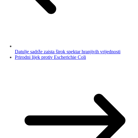
Datulje sadrže zaista širok spektar hranjivih vrijednosti
Prirodni lijek protiv Escherichie Coli