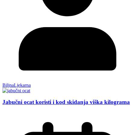
BiljnaLjekarna
Jabučni ocat koristi i kod skidanja viška kilograma