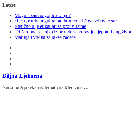
Skip
Latest:
to
Mogu li sam uzgojiti aroniju?
content
Ulje noćurka regulira rad hormona i čuva zdravlje srca
Eterično ulje eukaliptusa protiv astme
Tri čarobna sastojka iz prirode za zdravlje, ljepotu i dug život
Marulja i vrkuta za lakše začeće
Biljna Ljekarna
Narodna Apoteka i Alternativna Medicina …