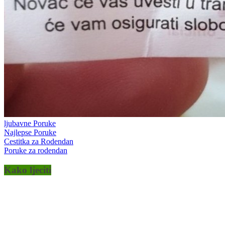
ljubavne Poruke
Najlepse Poruke
Cestitka za Rodendan
Poruke za rodendan
Kako ljeciti