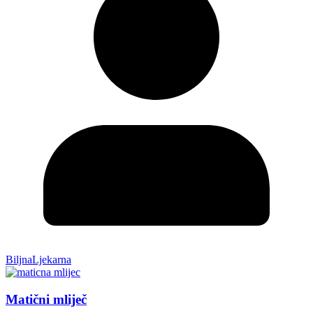
BiljnaLjekarna
Matični mliječ