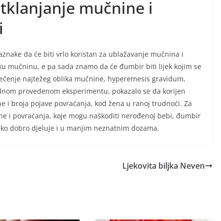
otklanjanje mučnine i
i
aznake da će biti vrlo koristan za ublažavanje mučnina i
čku mučninu, e pa sada znamo da će đumbir biti lijek kojim se
 liječenje najtežeg oblika mučnine, hyperemesis gravidum,
 jednom provedenom eksperimentu, pokazalo se da korijen
i broja pojave povraćanja, kod žena u ranoj trudnoći. Za
ine i povraćanja, koje mogu naškoditi nerođenoj bebi, đumbir
 jako dobro djeluje i u manjim neznatnim dozama.
Ljekovita biljka Neven