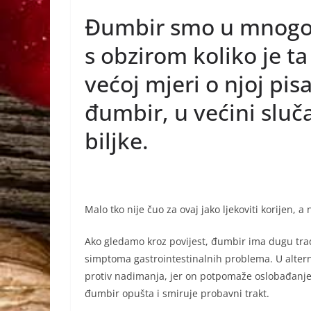
a
e
h
b
Đumbir smo u mnogo 
c
ss
at
er
e
e
s
s obzirom koliko je ta 
b
n
A
većoj mjeri o njoj pi
o
g
p
đumbir, u većini sluča
o
er
p
biljke.
k
Malo tko nije čuo za ovaj jako ljekoviti korijen,
Ako gledamo kroz povijest, đumbir ima dugu tradi
simptoma gastrointestinalnih problema. U altern
protiv nadimanja, jer on potpomaže oslobađanje p
đumbir opušta i smiruje probavni trakt.