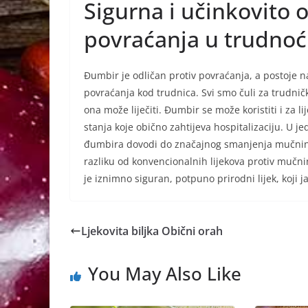
Sigurna i učinkovito 
povraćanja u trudnoć
Đumbir je odličan protiv povraćanja, a postoje n
povraćanja kod trudnica. Svi smo čuli za trudni
ona može liječiti. Đumbir se može koristiti i za
stanja koje obično zahtijeva hospitalizaciju. U
đumbira dovodi do značajnog smanjenja mučnine 
razliku od konvencionalnih lijekova protiv mučn
je iznimno siguran, potpuno prirodni lijek, koji
Ljekovita biljka Obični orah
You May Also Like