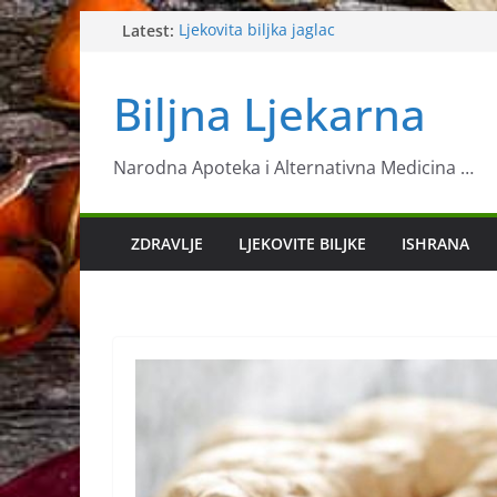
Skip
Latest:
Ljekovita biljka jaglac
Milogled
to
Banana će riješiti problem vaše probave, o
content
Biljna Ljekarna
stresa…
Najzdravije namirnice za veliko čišćenje 
Kesten pitomi
Narodna Apoteka i Alternativna Medicina …
ZDRAVLJE
LJEKOVITE BILJKE
ISHRANA