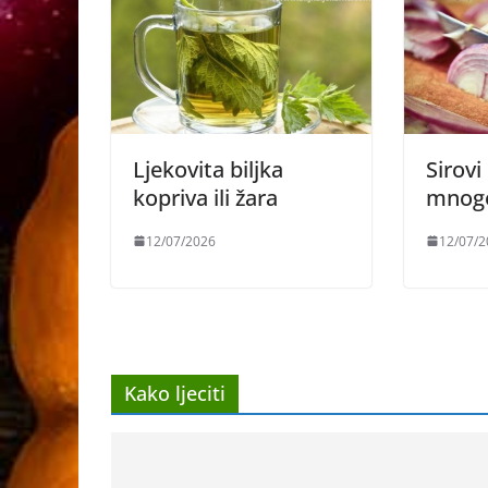
Ljekovita biljka
Sirovi 
kopriva ili žara
mnoge
12/07/2026
12/07/2
Kako ljeciti