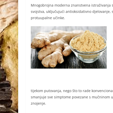
Mnogobrojna moderna znanstvena istraživanja su
svojstva, uključujući antioksidativno djelovanje,
protuupalne učinke.
tijekom putovanja, nego što to rade konvencionaln
smanjuje sve simptome povezane s mučninom ukl
znojenje.