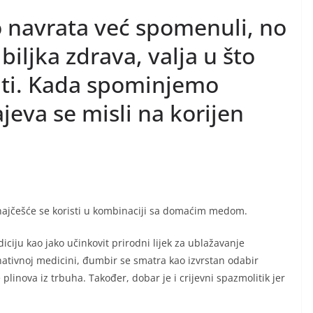
navrata već spomenuli, no
biljka zdrava, valja u što
sati. Kada spominjemo
jeva se misli na korijen
 a najčešće se koristi u kombinaciji sa domaćim medom.
ciju kao jako učinkovit prirodni lijek za ublažavanje
ativnoj medicini, đumbir se smatra kao izvrstan odabir
linova iz trbuha. Također, dobar je i crijevni spazmolitik jer