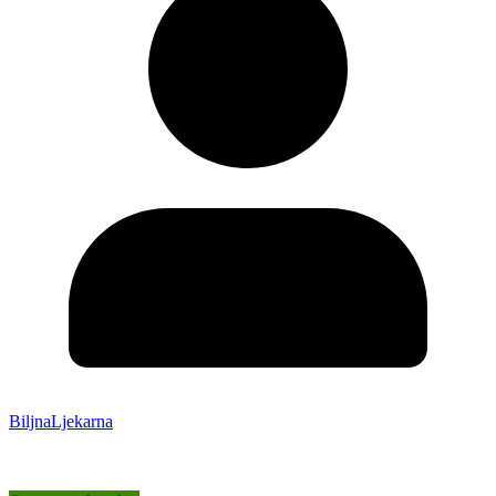
BiljnaLjekarna