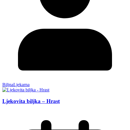
BiljnaLjekarna
Ljekovita biljka – Hrast