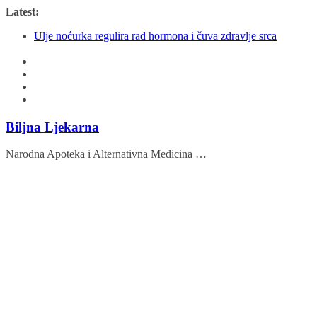
Skip
Latest:
Mogu li sam uzgojiti aroniju?
to
Ulje noćurka regulira rad hormona i čuva zdravlje srca
content
Milogled
Slatki i gorki badem
Ovi sastojci će vas zaštititi od raznih bolesti
Biljna Ljekarna
Narodna Apoteka i Alternativna Medicina …