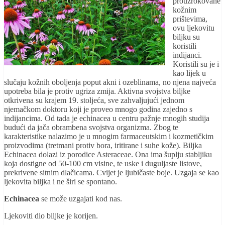
prouzrokovane
kožnim
prištevima,
ovu ljekovitu
biljku su
koristili
indijanci.
Koristili su je i
kao lijek u
slučaju kožnih oboljenja poput akni i ozeblinama, no njena najveća
upotreba bila je protiv ugriza zmija. Aktivna svojstva biljke
otkrivena su krajem 19. stoljeća, sve zahvaljujući jednom
njemačkom doktoru koji je proveo mnogo godina zajedno s
indijancima. Od tada je echinacea u centru pažnje mnogih studija
budući da jača obrambena svojstva organizma. Zbog te
karakteristike nalazimo je u mnogim farmaceutskim i kozmetičkim
proizvodima (tretmani protiv bora, iritirane i suhe kože). Biljka
Echinacea dolazi iz porodice Asteraceae. Ona ima šuplju stabljiku
koja dostigne od 50-100 cm visine, te uske i duguljaste listove,
prekrivene sitnim dlačicama. Cvijet je ljubičaste boje. Uzgaja se kao
ljekovita biljka i ne širi se spontano.
Echinacea
se može uzgajati kod nas.
Ljekoviti dio biljke je korijen.