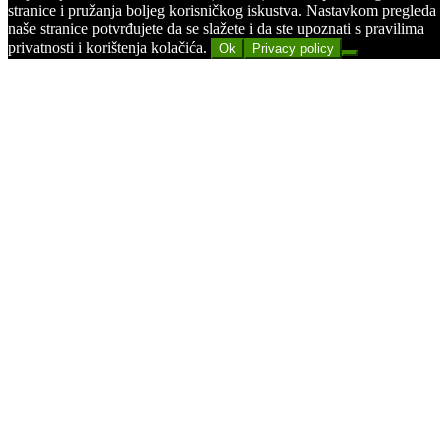
stranice i pružanja boljeg korisničkog iskustva. Nastavkom pregleda
naše stranice potvrđujete da se slažete i da ste upoznati s pravilima
privatnosti i korištenja kolačića.
Ok
Privacy policy