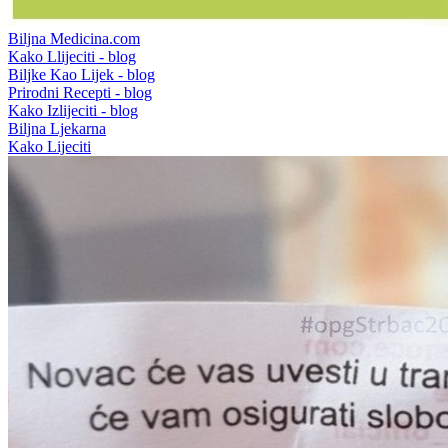
Biljna Medicina.com
Kako Llijeciti - blog
Biljke Kao Lijek - blog
Prirodni Recepti - blog
Kako Izlijeciti - blog
Biljna Ljekarna
Kako Lijeciti