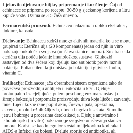
Ljekovito djelovanje biljke, pripremanje i korištenje
: Čaj od
echinacee se priprema po receptu: 30-50 g sjeckanog korijena u litru
kipuće vode. Uzima se 3-5 čaša dnevno.
Farmaceutski proizvodi
: Echinaceu nalazimo u obliku ekstrakta ,
tinkture, kapsula.
Djelovanje
: Echinacea sadrži mnogo aktivnih materija koja se mogu
grupirati u: Eterična ulja (20 komponenata) jedan od njih in vitro
pokazuje onkološka svojstva (uništava stanice tumora). Smatra se da
eterična ulja potiču jačanje imunološkog sustava. Glukozid
sastavljen od dva šećera koji djeluju kao antibiotik protiv raznih
bakterija. Poliacetileni koji uništavaju bakterije i gljivice. Inulin,
vitamin C.
Indikacije
: Echinacea jača obrambeni sistem organizma tako da
povećava proizvodnju antitijela i leukocita u krvi. Djeluje
protuupalno i zacjeljujuće, putem posebnog enzima zaustavlja
širenje bakterija i potpomaže proizvodnju tkiva koja liječe i zatvaraju
rane. Liječi kožne rane poput akni, čireva, upala, opekotina,
ekcema, upalu kožnih žlijezda, uboda i ugriza insekata. Stimulira
jetru i bubrege u procesima detoksikacije. Djeluje antiviralno i
laboratorijski (in vitro) pokazano je svojstvo uništavanja stanica
tumora. Koristi se kao integrator s ostalim lijekovima kod raka i
AIDS-a Infekcijske bolesti. Djeluje sporije od antibiotika, ali