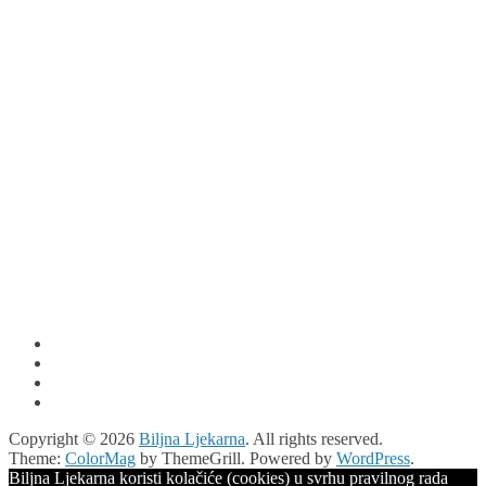
Copyright © 2026
Biljna Ljekarna
. All rights reserved.
Theme:
ColorMag
by ThemeGrill. Powered by
WordPress
.
Biljna Ljekarna koristi kolačiće (cookies) u svrhu pravilnog rada