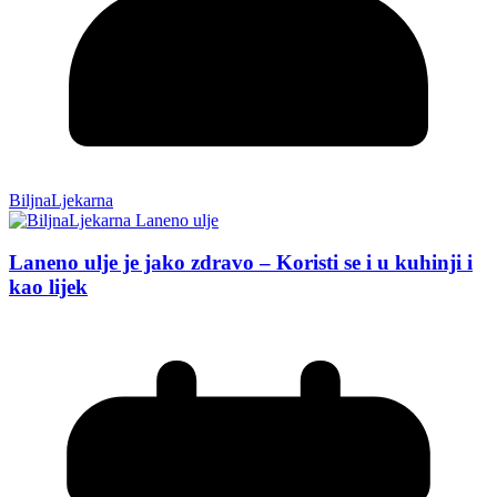
BiljnaLjekarna
Laneno ulje je jako zdravo – Koristi se i u kuhinji i
kao lijek