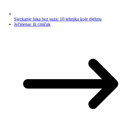
Sjeckanje luka bez suza: 10 tehnika koje djeluju
Ječmenac ili cmičak