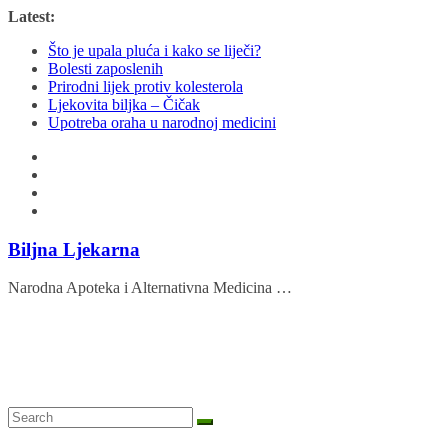
Skip
Latest:
to
Što je upala pluća i kako se liječi?
content
Bolesti zaposlenih
Prirodni lijek protiv kolesterola
Ljekovita biljka – Čičak
Upotreba oraha u narodnoj medicini
Biljna Ljekarna
Narodna Apoteka i Alternativna Medicina …