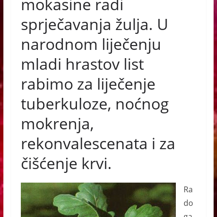
mokasine radi
o
g
p
sprječavanja žulja. U
o
er
p
narodnom liječenju
k
mladi hrastov list
rabimo za liječenje
tuberkuloze, noćnog
mokrenja,
rekonvalescenata i za
čišćenje krvi.
Ra
do
ga