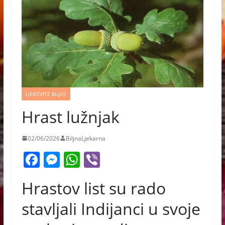
LJEKOVITE BILJKE
Hrast lužnjak
02/06/2026
BiljnaLjekarna
F
M
W
Vi
a
e
h
b
Hrastov list su rado
c
ss
at
er
e
e
s
stavljali Indijanci u svoje
b
n
A