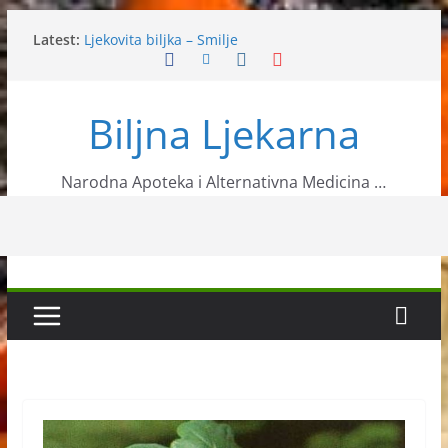
Skip
Latest:
Ljekovita biljka – Smilje
to
Jabučni ocat koristi i kod skidanja viška kilograma
content
Ljekovita pasiflora
Srijemuš ili medvjeđi luk
Biljna Ljekarna
Matični mliječ
Narodna Apoteka i Alternativna Medicina …