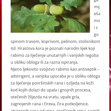
mij
eša
mo
i s
go
spinom travom, koprivom, pelinom, stolisnikom
itd. Hrastova kora je poznati narodni lijek koji
rabimo za liječenje unutarnjih i vanjskih tegoba
u obliku obloga ili za razna ispiranja.
Njeno ljekovito svojstvo rabimo kao antiseptik –
adstrigent, a vanjska uporaba je u obliku obloga
za liječenje površinskih rana i ozljeda na koži
kod kojih dolazi do upala i gnojnih procesa,
otečenih žlijezda na vratu, upale grla,
zagnojenih rana i čireva, čira potkoljenice,
otvorenih rana od vena, proširenih vena, raznih