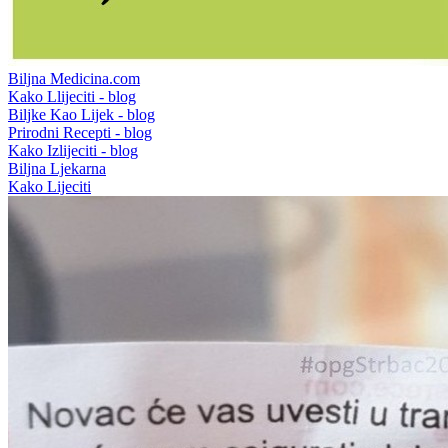
Biljna Medicina.com
Kako Llijeciti - blog
Biljke Kao Lijek - blog
Prirodni Recepti - blog
Kako Izlijeciti - blog
Biljna Ljekarna
Kako Lijeciti