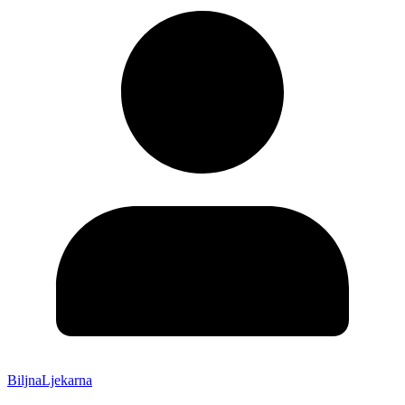
BiljnaLjekarna