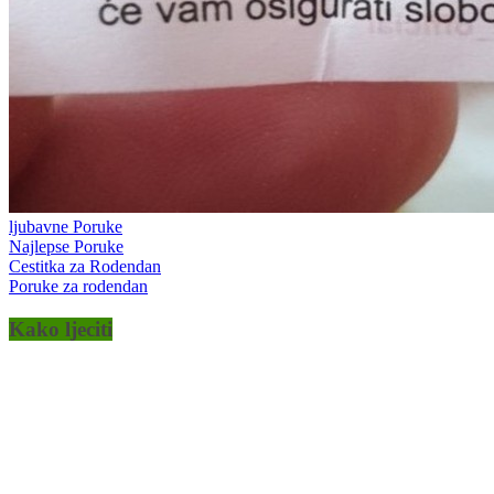
ljubavne Poruke
Najlepse Poruke
Cestitka za Rodendan
Poruke za rodendan
Kako ljeciti