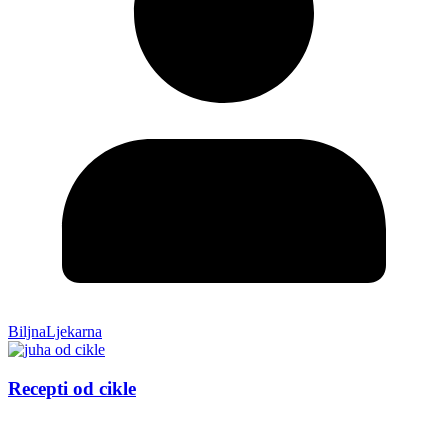
BiljnaLjekarna
Recepti od cikle