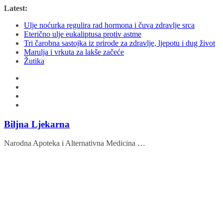
Skip
Latest:
to
Ulje noćurka regulira rad hormona i čuva zdravlje srca
content
Eterično ulje eukaliptusa protiv astme
Tri čarobna sastojka iz prirode za zdravlje, ljepotu i dug život
Marulja i vrkuta za lakše začeće
Žutika
Biljna Ljekarna
Narodna Apoteka i Alternativna Medicina …