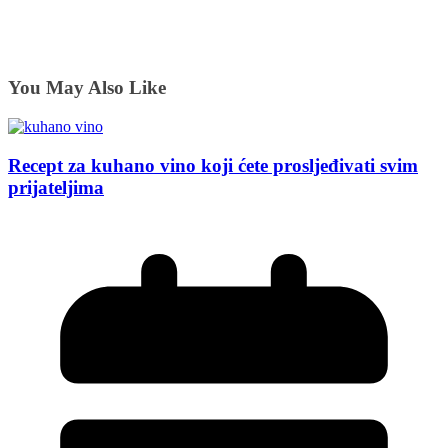
You May Also Like
Recept za kuhano vino koji ćete prosljeđivati svim
prijateljima