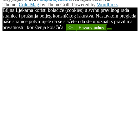
Theme:
ColorMag
by ThemeGrill. Powered by
WordPress
.
Biljna Ljekarna koristi kolačiće (cookies) u svrhu pravilnog rada
stranice i pružanja boljeg korisničkog iskustva. Nastavkom pregleda
naše stranice potvrđujete da se slažete i da ste upoznati s pravilima
privatnosti i korištenja kolačića.
Ok
Privacy policy