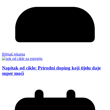
BiljnaLjekarna
Napitak od cikle: Prirodni doping koji tijelu daje
super moći