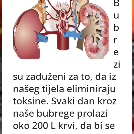
B
c
ss
at
er
e
e
s
u
b
n
A
b
o
g
p
r
o
er
p
e
k
zi
su zaduženi za to, da iz
našeg tijela eliminiraju
toksine. Svaki dan kroz
naše bubrege prolazi
oko 200 L krvi, da bi se