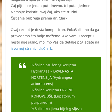
Čaj pijte bar jedan put dnevno, tri puta tjednom.
Nemojte koristiti ovaj čaj, ako ste trudni.
Čišćenje bubrega prema dr. Clark
Ovaj recept je dosta kompliciran. Pokušali smo da ga
prevedemo što bolje možemo. Ako Vam u receptu
nešto nije jasno, molimo Vas da detalje pogledate na
izvornoj stranici dr.Clark
:
½ šalice osušenog korijena
Hydrangea – DRVENASTA
HORTENZIJA (Hydrangea
arborescens)
½ šalice korijena CRVENE
KONOPLJUŠE (Eupatorium
purpureum)
½ šalice korijena bijelog sljeza