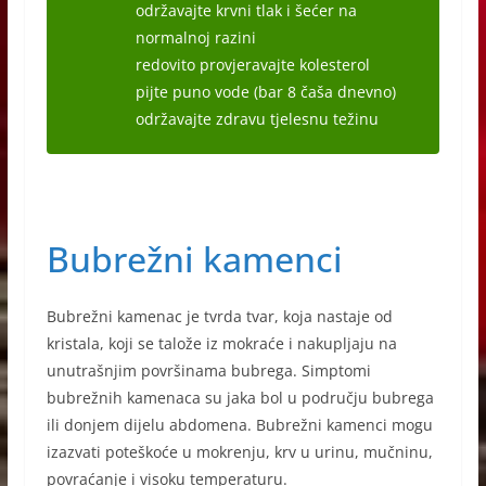
održavajte krvni tlak i šećer na
normalnoj razini
redovito provjeravajte kolesterol
pijte puno vode (bar 8 čaša dnevno)
održavajte zdravu tjelesnu težinu
Bubrežni kamenci
Bubrežni kamenac je tvrda tvar, koja nastaje od
kristala, koji se talože iz mokraće i nakupljaju na
unutrašnjim površinama bubrega. Simptomi
bubrežnih kamenaca su jaka bol u području bubrega
ili donjem dijelu abdomena. Bubrežni kamenci mogu
izazvati poteškoće u mokrenju, krv u urinu, mučninu,
povraćanje i visoku temperaturu.