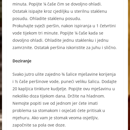
minuta. Popijte ¼ čaše čim se dovoljno ohladi.
Ostatak isipajte kroz cjediljku u sterilnu staklenu
posudu. Ohladite staklenu posudu.
Prokuhajte svježi peršin, nakon ispiranja u 1 četvrtini
vode tijekom tri minute. Popijte ¼ čaše kada se
dovoljno ohladi. Ohladite jednu staklenku i jednu
zamrznite. Ostatak peršina iskoristite za juhu i slično.
Doziranje
Svako jutro ulite zajedno ¾ šalice mješavine korijenja
i ½ čaše peršinove vode, puneći veliku šalicu. Dodajte
20 kapljica tinkture kudjelje. Popijte ovu mješavinu u
nekoliko doza tijekom dana. Držite na hladnom.
Nemojte popiti sve od jednom jer ćete imati
problema sa stomakom i osjećati ćete pritisak u
mjehuru. Ako vam je stomak veoma osjetljiv,
započnite sa pola ove doze.