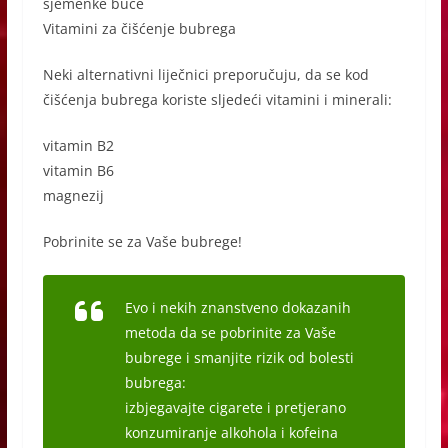
sjemenke buće
Vitamini za čišćenje bubrega
Neki alternativni liječnici preporučuju, da se kod
čišćenja bubrega koriste sljedeći vitamini i minerali:
vitamin B2
vitamin B6
magnezij
Pobrinite se za Vaše bubrege!
Evo i nekih znanstveno dokazanih
metoda da se pobrinite za Vaše
bubrege i smanjite rizik od bolesti
bubrega:
izbjegavajte cigarete i pretjerano
konzumiranje alkohola i kofeina