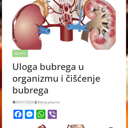
RECEPTI
Uloga bubrega u
organizmu i čišćenje
bubrega
09/07/2026
BiljnaLjekarna
F
M
W
Vi
a
e
h
b