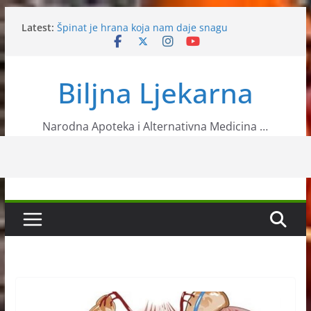
Skip
Latest:
Špinat je hrana koja nam daje snagu
to
Vitamin B12 u organizmu
content
Neven
Mušmula
Biljna Ljekarna
Napravite sebi čaj od koprive koji će vam pomoći
protiv malaksalosti
Narodna Apoteka i Alternativna Medicina …