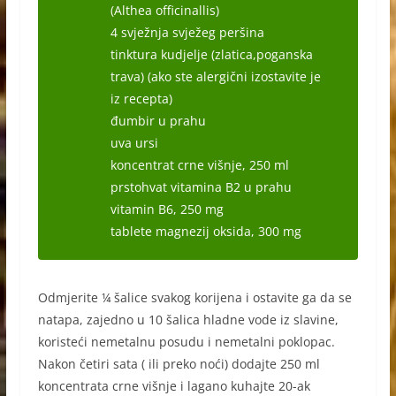
(Althea officinallis)
4 svježnja svježeg peršina
tinktura kudjelje (zlatica,poganska
trava) (ako ste alergični izostavite je
iz recepta)
đumbir u prahu
uva ursi
koncentrat crne višnje, 250 ml
prstohvat vitamina B2 u prahu
vitamin B6, 250 mg
tablete magnezij oksida, 300 mg
Odmjerite ¼ šalice svakog korijena i ostavite ga da se
natapa, zajedno u 10 šalica hladne vode iz slavine,
koristeći nemetalnu posudu i nemetalni poklopac.
Nakon četiri sata ( ili preko noći) dodajte 250 ml
koncentrata crne višnje i lagano kuhajte 20-ak