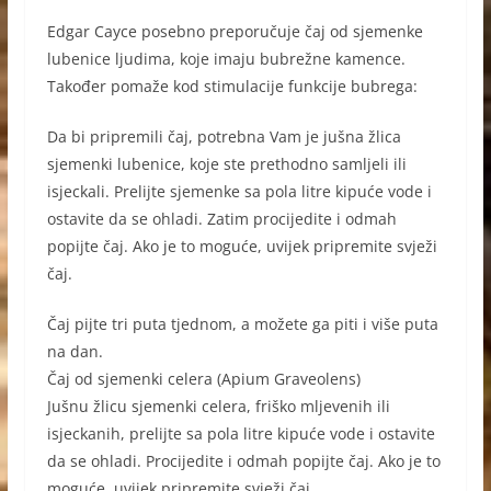
Edgar Cayce posebno preporučuje čaj od sjemenke
lubenice ljudima, koje imaju bubrežne kamence.
Također pomaže kod stimulacije funkcije bubrega:
Da bi pripremili čaj, potrebna Vam je jušna žlica
sjemenki lubenice, koje ste prethodno samljeli ili
isjeckali. Prelijte sjemenke sa pola litre kipuće vode i
ostavite da se ohladi. Zatim procijedite i odmah
popijte čaj. Ako je to moguće, uvijek pripremite svježi
čaj.
Čaj pijte tri puta tjednom, a možete ga piti i više puta
na dan.
Čaj od sjemenki celera (Apium Graveolens)
Jušnu žlicu sjemenki celera, friško mljevenih ili
isjeckanih, prelijte sa pola litre kipuće vode i ostavite
da se ohladi. Procijedite i odmah popijte čaj. Ako je to
moguće, uvijek pripremite svježi čaj.