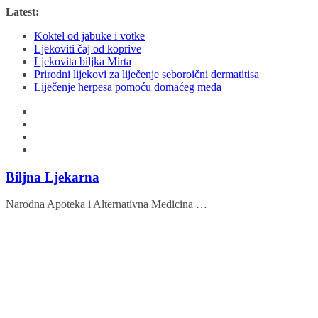
Skip
Latest:
to
Koktel od jabuke i votke
content
Ljekoviti čaj od koprive
Ljekovita biljka Mirta
Prirodni lijekovi za liječenje seboroični dermatitisa
Liječenje herpesa pomoću domaćeg meda
Biljna Ljekarna
Narodna Apoteka i Alternativna Medicina …