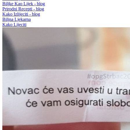
Biljke Kao Lijek - blog
Prirodni Recepti - blog
Kako Izlijeciti - blog
Biljna Ljekarna
Kako Lijeciti