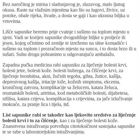
Bez naročitog je mirisa i sladunjavog je, sluzavog, malo ljutog
okusa. Raste na vlažnim mjestima kao što su lugovi, živice, uz
potoke, obale rijeka, livade, a dosta se gaji i kao ukrasna biljka u
vrtovima.
Lišće sapunike beremo prije cvatnje i sušimo na toplom mjestu u
sjeni. Vadi se korijen sapunike dvogodišnje biljke u proljeće ili
jesen, kojeg očistimo od zemlje te izrežemo na sitne komadiće i
sušimo na toplom i prozračnom mjestu na suncu, i to dosta brzo ili u
sušari. Suhu drogu pohranimo u odgovarajuću ambalažu.
Zapadna pučka medicina rabi sapuniku za liječenje bolesti krvi,
bolesti jetre, bolesti kože. bolesti bubrega, za čišćenje krvi, za
liječenje bronhitisa, akni, žučnih tegoba, gihta, žutice, kašlja,
depresivnog kašlja, iritacije lože, kožnih simptoma, ekcema,
kroničnog zatvora, komplikacije sa želucem, katara želuca,
reumatskih bolesti, artritisa, kod metaboličkih bolesti, dijabetesa,
sifilisa, katara crijeva, komplikacija s crijevima, za jače izlučivanje
mokraće, za pranje lica i tijela, itd.
List sapunike rabi se također kao ljekovito sredstvo za liječenje
bolesti krvi i to za čišćenje
, kao i za liječenje bolesti kože.
Znanstvena istraživanja potvrđuju citotoksičnost sastojaka sapunike
te se rabe u laboratorijskim istraživanjima.