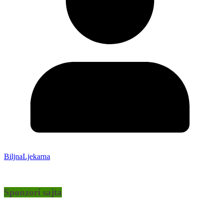
BiljnaLjekarna
Sponzori sajta