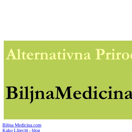
Biljna Medicina.com
Kako Llijeciti - blog