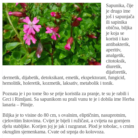
Sapunika, čije
je drugo ime
još i sapunjača
ili sapinika
obična, biljka
je koja se
koristi i kao
antibakterik,
aperitiv,
analgetik,
citotoksik,
diuretik,
dijaforetik,
dermetik, dijabetik, detoksikant, emetik, ekspektorant, fungicid,
hemolitik, holeretik, kozmetik, laksativ, metabolik i tonik.
Poznata je i po tome što se prije koristila za pranje, te su je rabili i
Grci i Rimljani. Sa sapunikom su prali vunu te je i dobila ime Herba
lanaria – Plinije.
Biljka je to visine do 80 cm, s ovalnim, eliptičnim, nasuprotnim,
cjelovitim listovima. Cvijet je bijeli i ružičast, a cvijeta na gornjem
djelu stabljike. Korijen joj je jak i razgranat. Plod je tobolac, s crnim
okruglim sjemenkama. Cvate od srpnja do kolovoza.