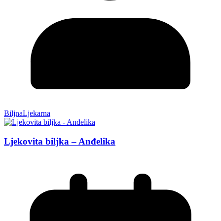
BiljnaLjekarna
Ljekovita biljka – Anđelika