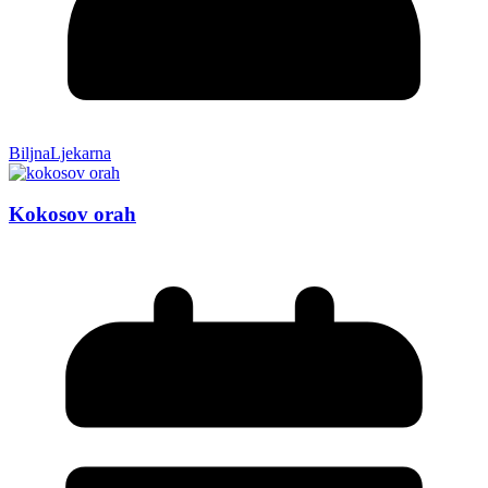
BiljnaLjekarna
Kokosov orah