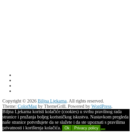
Copyright © 2026
Biljna Ljekarna
. All rights reserved.
Theme:
ColorMag
by ThemeGrill. Powered by
WordPress
.
Biljna Ljekarna koristi kolačiće (cookies) u svrhu pravilnog rada
stranice i pružanja boljeg korisničkog iskustva. Nastavkom pregleda
naše stranice potvrđujete da se slažete i da ste upoznati s pravilima
privatnosti i korištenja kolačića.
Ok
Privacy policy