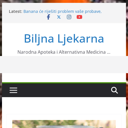
Skip
Latest:
Banana će riješiti problem vaše probave,
to
osloboditi vas stresa…
content
Srijemuš ili medvjeđi luk
Matični mliječ
Biljna Ljekarna
Ljekovita biljka – Smilje
Datule kao zdravo voće
Narodna Apoteka i Alternativna Medicina …