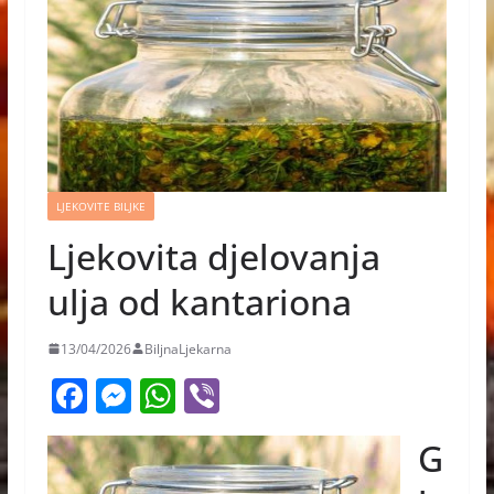
LJEKOVITE BILJKE
Ljekovita djelovanja
ulja od kantariona
13/04/2026
BiljnaLjekarna
F
M
W
Vi
a
e
h
b
G
c
ss
at
er