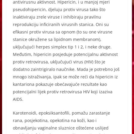
antivirusnu aktivnost. Hipericin, i u manjoj mjeri
pseudohipericin, djeluju protiv virusa tako što
inaktiviraju zrele viruse i inhibiraju pravilnu
reprodukciju inficiranih virusnih stanica. Oni su
efikasni protiv virusa sa opnom (to su one virusne
stanice okružene sa lipidnom membranom),
uključujući herpes simplex tip 1 i 2, i neke druge.
Međutim, hipericin posjeduje potencijalnu aktivnost
protiv retrovirusa, uključujući virus (HIV) što je
dodatno zaintrigiralo naučnike. Mada je potrebno još
mnogo istraživanja, ipak se može reći da hipericin iz
kantariona pokazuje obećavajuće rezultate kao
potencijalni lijek protiv retrovirusa HIV koji izaziva
AIDS.
Karotenoidi, epoksiksantofili, pomažu zarastanje
rana, posjekotina, opekotina na koži, kao i
obnavljanju vaginalne sluznice oštećene uslijed