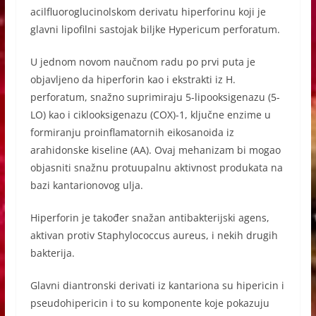
acilfluoroglucinolskom derivatu hiperforinu koji je
glavni lipofilni sastojak biljke Hypericum perforatum.
U jednom novom naučnom radu po prvi puta je
objavljeno da hiperforin kao i ekstrakti iz H.
perforatum, snažno suprimiraju 5-lipooksigenazu (5-
LO) kao i ciklooksigenazu (COX)-1, ključne enzime u
formiranju proinflamatornih eikosanoida iz
arahidonske kiseline (AA). Ovaj mehanizam bi mogao
objasniti snažnu protuupalnu aktivnost produkata na
bazi kantarionovog ulja.
Hiperforin je također snažan antibakterijski agens,
aktivan protiv Staphylococcus aureus, i nekih drugih
bakterija.
Glavni diantronski derivati iz kantariona su hipericin i
pseudohipericin i to su komponente koje pokazuju