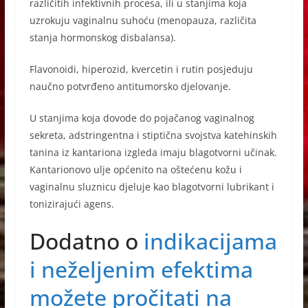
različitih infektivnih procesa, ili u stanjima koja
uzrokuju vaginalnu suhoću (menopauza, različita
stanja hormonskog disbalansa).
Flavonoidi, hiperozid, kvercetin i rutin posjeduju
naučno potvrđeno antitumorsko djelovanje.
U stanjima koja dovode do pojačanog vaginalnog
sekreta, adstringentna i stiptična svojstva katehinskih
tanina iz kantariona izgleda imaju blagotvorni učinak.
Kantarionovo ulje općenito na oštećenu kožu i
vaginalnu sluznicu djeluje kao blagotvorni lubrikant i
tonizirajući agens.
Dodatno o
indikacijama
i neželjenim efektima
možete pročitati na