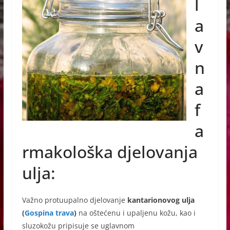
e
e
s
l
b
n
A
a
o
g
p
v
o
er
p
n
k
a
f
a
rmakološka djelovanja
ulja:
Važno protuupalno djelovanje
kantarionovog ulja
(
Gospina trava
)
na oštećenu i upaljenu kožu, kao i
sluzokožu pripisuje se uglavnom