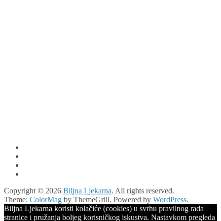
Copyright © 2026
Biljna Ljekarna
. All rights reserved.
Theme:
ColorMag
by ThemeGrill. Powered by
WordPress
.
Biljna Ljekarna koristi kolačiće (cookies) u svrhu pravilnog rada
stranice i pružanja boljeg korisničkog iskustva. Nastavkom pregleda