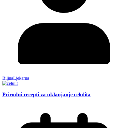
BiljnaLjekarna
Prirodni recepti za uklanjanje celulita