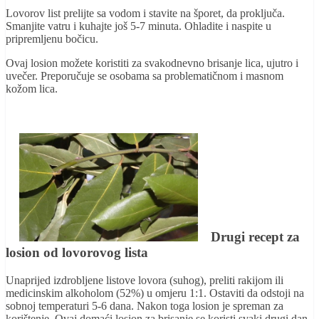
Lovorov list prelijte sa vodom i stavite na šporet, da proključa.
Smanjite vatru i kuhajte još 5-7 minuta. Ohladite i naspite u
pripremljenu bočicu.
Ovaj losion možete koristiti za svakodnevno brisanje lica, ujutro i
uvečer. Preporučuje se osobama sa problematičnom i masnom
kožom lica.
Drugi recept za
losion od lovorovog lista
Unaprijed izdrobljene listove lovora (suhog), preliti rakijom ili
medicinskim alkoholom (52%) u omjeru 1:1. Ostaviti da odstoji na
sobnoj temperaturi 5-6 dana. Nakon toga losion je spreman za
korištenje. Ovaj domaći losion za brisanje se koristi svaki drugi dan,