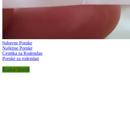
ljubavne Poruke
Najlepse Poruke
Cestitka za Rodendan
Poruke za rodendan
Kako ljeciti