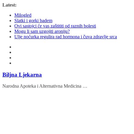
Skip
Latest:
to
Milogled
content
Slatki i gorki badem
Ovi sastojci će vas zaštititi od raznih bolesti
Mogu li sam uzgojiti aroniju?
Ulje noćurka regulira rad hormona i čuva zdravlje srca
Biljna Ljekarna
Narodna Apoteka i Alternativna Medicina …