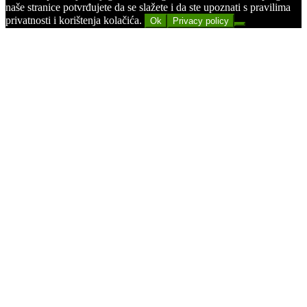
naše stranice potvrđujete da se slažete i da ste upoznati s pravilima
privatnosti i korištenja kolačića.
Ok
Privacy policy