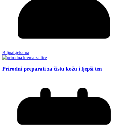
BiljnaLjekarna
Prirodni preparati za čistu kožu i ljepši ten