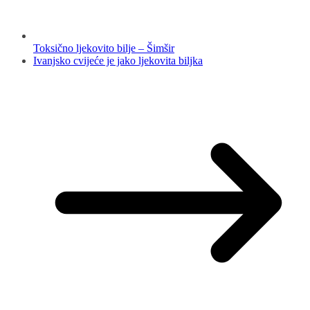
Toksično ljekovito bilje – Šimšir
Ivanjsko cvijeće je jako ljekovita biljka