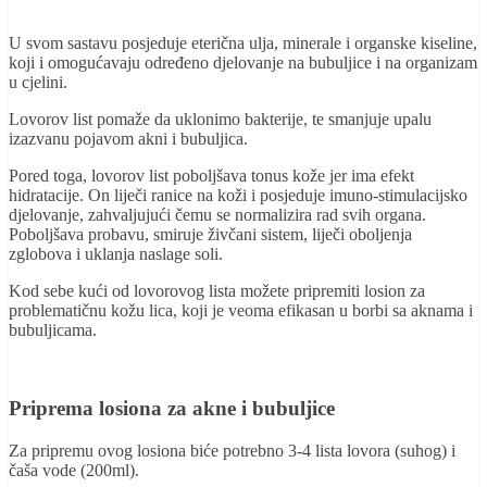
U svom sastavu posjeduje eterična ulja, minerale i organske kiseline,
koji i omogućavaju određeno djelovanje na bubuljice i na organizam
u cjelini.
Lovorov list pomaže da uklonimo bakterije, te smanjuje upalu
izazvanu pojavom akni i bubuljica.
Pored toga, lovorov list poboljšava tonus kože jer ima efekt
hidratacije. On liječi ranice na koži i posjeduje imuno-stimulacijsko
djelovanje, zahvaljujući čemu se normalizira rad svih organa.
Poboljšava probavu, smiruje živčani sistem, liječi oboljenja
zglobova i uklanja naslage soli.
Kod sebe kući od lovorovog lista možete pripremiti losion za
problematičnu kožu lica, koji je veoma efikasan u borbi sa aknama i
bubuljicama.
Priprema losiona za akne i bubuljice
Za pripremu ovog losiona biće potrebno 3-4 lista lovora (suhog) i
čaša vode (200ml).