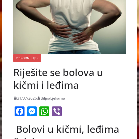
PRIRODNI LIJEK
Riješite se bolova u
kičmi i leđima
31/07/2026
BiljnaLjekarna
F
M
W
Vi
a
e
h
b
Bolovi u kičmi, leđima
c
ss
at
er