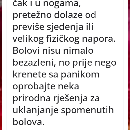
e
e
s
čak i u nogama,
b
n
A
pretežno dolaze od
o
g
p
previše sjedenja ili
o
er
p
velikog fizičkog napora.
k
Bolovi nisu nimalo
bezazleni, no prije nego
krenete sa panikom
oprobajte neka
prirodna rješenja za
uklanjanje spomenutih
bolova.