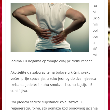
Da
bi
uklo
nili
bol
ove
u
kič
mi,
leđima i u nogama oprobajte ovaj prirodni recept.
Ako želite da zaboravite na bolove u kičmi, svaku
večer, prije spavanja, u roku jednog do dva mjeseca
treba da jedete: 1 suhu smokvu, 1 suhu kajsiju i 5
suhi šljiva.
Ovi plodovi sadrže supstance koje izazivaju
regeneraciju tkiva, što pomaže kod ponovnog jačanja