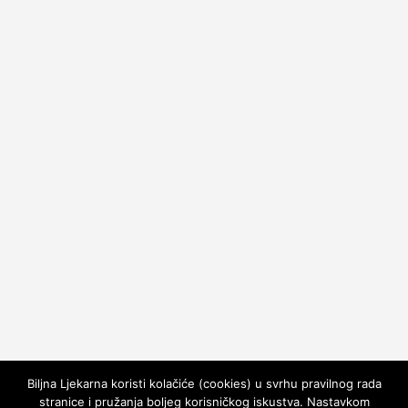
Biljna Ljekarna koristi kolačiće (cookies) u svrhu pravilnog rada
stranice i pružanja boljeg korisničkog iskustva. Nastavkom