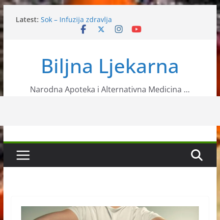
Skip
Latest:
Sok – Infuzija zdravlja
to
Žutika
content
Biljni doktori – Koje biljke liječe određene bolesti?
Palenta s koprivom
Biljna Ljekarna
Poriluk kao odličan izvor vitamina
Narodna Apoteka i Alternativna Medicina …