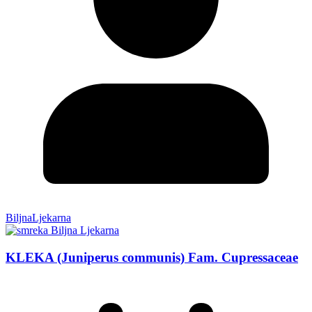
BiljnaLjekarna
KLEKA (Juniperus communis) Fam. Cupressaceae