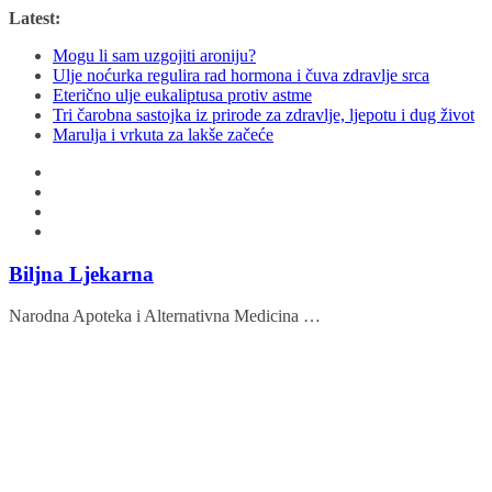
Skip
Latest:
to
Mogu li sam uzgojiti aroniju?
content
Ulje noćurka regulira rad hormona i čuva zdravlje srca
Eterično ulje eukaliptusa protiv astme
Tri čarobna sastojka iz prirode za zdravlje, ljepotu i dug život
Marulja i vrkuta za lakše začeće
Biljna Ljekarna
Narodna Apoteka i Alternativna Medicina …