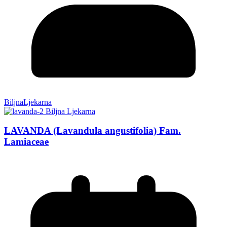
BiljnaLjekarna
LAVANDA (Lavandula angustifolia) Fam.
Lamiaceae