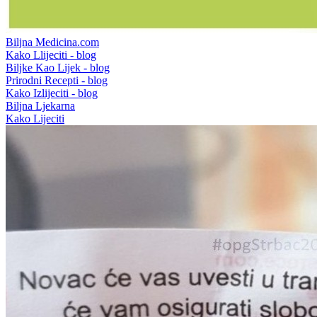
Biljna Medicina.com
Kako Llijeciti - blog
Biljke Kao Lijek - blog
Prirodni Recepti - blog
Kako Izlijeciti - blog
Biljna Ljekarna
Kako Lijeciti