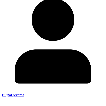
BiljnaLjekarna