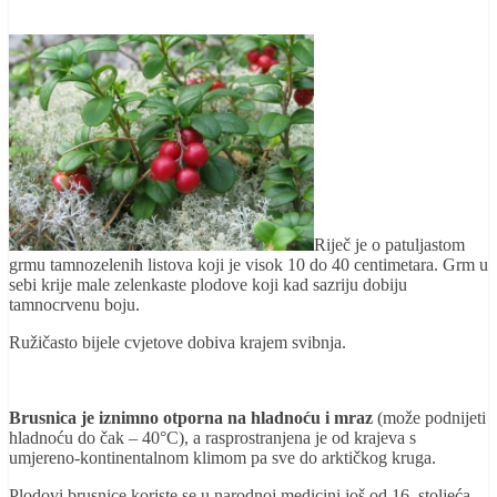
Riječ je o patuljastom
grmu tamnozelenih listova koji je visok 10 do 40 centimetara. Grm u
sebi krije male zelenkaste plodove koji kad sazriju dobiju
tamnocrvenu boju.
Ružičasto bijele cvjetove dobiva krajem svibnja.
Brusnica je iznimno otporna na hladnoću i mraz
(može podnijeti
hladnoću do čak – 40°C), a rasprostranjena je od krajeva s
umjereno-kontinentalnom klimom pa sve do arktičkog kruga.
Plodovi brusnice koriste se u narodnoj medicini još od 16. stoljeća,