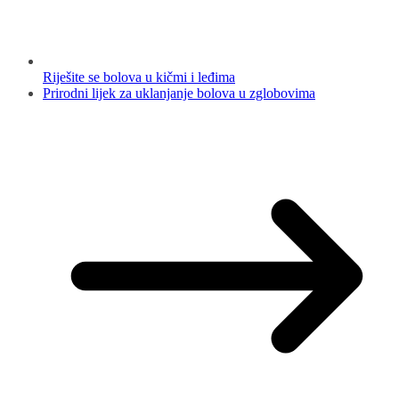
Riješite se bolova u kičmi i leđima
Prirodni lijek za uklanjanje bolova u zglobovima