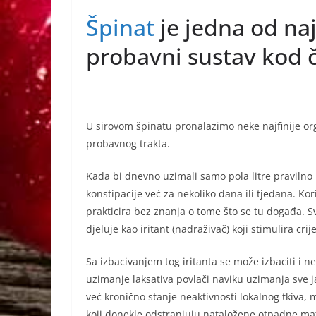
a
e
h
b
Špinat
je jedna od naj
c
ss
at
er
e
e
s
probavni sustav kod 
b
n
A
o
g
p
o
er
p
U sirovom špinatu pronalazimo neke najfinije org
k
probavnog trakta.
Kada bi dnevno uzimali samo pola litre pravilno 
konstipacije već za nekoliko dana ili tjedana. Kor
prakticira bez znanja o tome što se tu događa. Sva
djeluje kao iritant (nadraživač) koji stimulira crij
Sa izbacivanjem tog iritanta se može izbaciti i n
uzimanje laksativa povlači naviku uzimanja sve jač
već kronično stanje neaktivnosti lokalnog tkiva, m
koji donekle odstranjuju nataložene otpadne mat