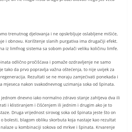
amo trenutnog djelovanja i ne opskrbljuje oslabljene mišiće,
je i obnovu. Korištenje slanih purgativa ima drugačiji efekt.
ona iz limfnog sistema sa sobom povlači veliku količinu limfe.
 špinata odlično pročišćava i pomaže ozdravljenje ne samo
je tako da prvo popravlja važna oštećenja, to nije uvijek za
a regeneracija. Rezultati se ne moraju zamjećivati ponekada i
i dva mjeseca nakon svakodnevnog uzimanja soka od špinata.
ja jednom dnevno iako normalno zdravo stanje zahtjeva dva ili
ati i klistiranjem i čišćenjem ili jednim i drugim ako je to
taze. Druga vrijednost sirovog soka od špinata jeste što on
 bolesti, blagom obliku skorbuta koja nastaje kao rezultat
 nalaze u kombinaciji sokova od mrkve i špinata. Krvarenje