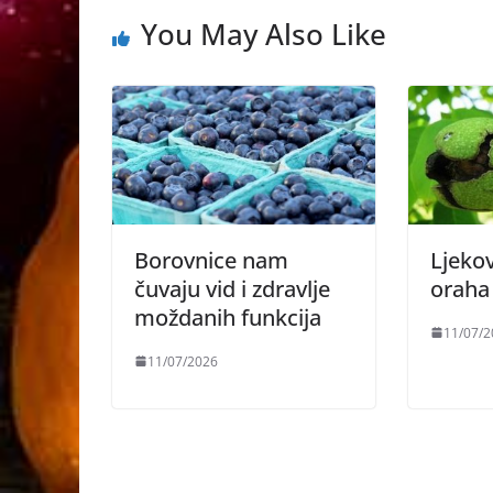
You May Also Like
Borovnice nam
Ljeko
čuvaju vid i zdravlje
oraha
moždanih funkcija
11/07/2
11/07/2026