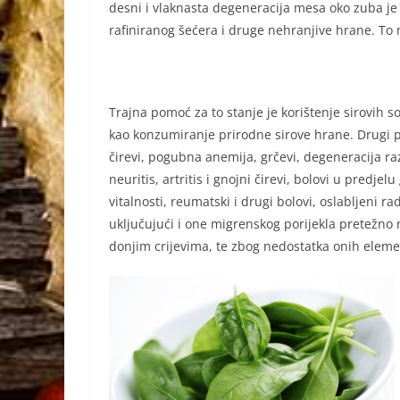
desni i vlaknasta degeneracija mesa oko zuba je u
rafiniranog šećera i druge nehranjive hrane. To 
Trajna pomoć za to stanje je korištenje sirovih
kao konzumiranje prirodne sirove hrane. Drugi po
čirevi, pogubna anemija, grčevi, degeneracija raz
neuritis, artritis i gnojni čirevi, bolovi u predj
vitalnosti, reumatski i drugi bolovi, oslabljeni rad
uključujući i one migrenskog porijekla pretežno
donjim crijevima, te zbog nedostatka onih elemen