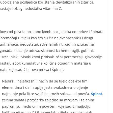
običajena posljedica korištenja devitaliziranih žitarica,
nastaje i zbog nedostatka vitamina C.
 sokova od povrća posebno kombinacije soka od mrkve i špinata
remećaji u tijelu kao što su čir na dvanaesniku i drugi
nih živaca, nedostatak adrenalnih i tiroidnih izlučevina‚
elu gonada, oticanje udova, sklonost ka hemoragiji, gubitak
 srca, niski i visoki krvni pritisak, očni poremećaji, glavobolje
 nastaju zbog kumulativne količine otpadnih materija u
ata koje sadrži sirova mrkva i špinat.
Najbrži i najefikasniji način da se tijelo opskrbi tim
elementima i da ih upije jeste svakodnevno pijenje
najmanje pola litre svježih sirovih sokova od povrća.
Špinat
,
zelena salata i potočarka zajedno sa mrkvom i zelenim
paprom su među onim povrćem koje sadrži najbolju
količinu vitamina C i E za opskrbu tijela, a nedostatak