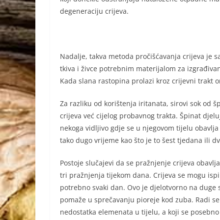
degeneraciju crijeva.
Nadalje, takva metoda pročišćavanja crijeva je s
tkiva i živce potrebnim materijalom za izgrađivan
Kada slana rastopina prolazi kroz crijevni trakt 
Za razliku od korištenja iritanata, sirovi sok od
crijeva već cijelog probavnog trakta. Špinat djelu
nekoga vidljivo gdje se u njegovom tijelu obavlj
tako dugo vrijeme kao što je to šest tjedana il
Postoje slučajevi da se pražnjenje crijeva obavl
tri pražnjenja tijekom dana. Crijeva se mogu ispir
potrebno svaki dan. Ovo je djelotvorno na duge s
pomaže u sprečavanju pioreje kod zuba. Radi se o
nedostatka elemenata u tijelu, a koji se posebno