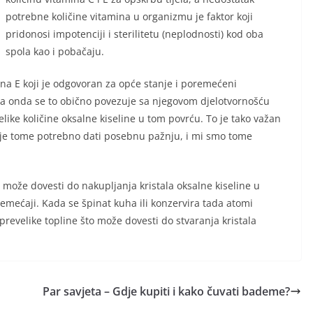
potrebne količine vitamina u organizmu je faktor koji
pridonosi impotenciji i sterilitetu (neplodnosti) kod oba
spola kao i pobačaju.
ina E koji je odgovoran za opće stanje i poremećeni
ta onda se to obično povezuje sa njegovom djelotvornošću
velike količine oksalne kiseline u tom povrću. To je tako važan
a je tome potrebno dati posebnu pažnju, i mi smo tome
 može dovesti do nakupljanja kristala oksalne kiseline u
emećaji. Kada se špinat kuha ili konzervira tada atomi
prevelike topline što može dovesti do stvaranja kristala
Par savjeta – Gdje kupiti i kako čuvati bademe?