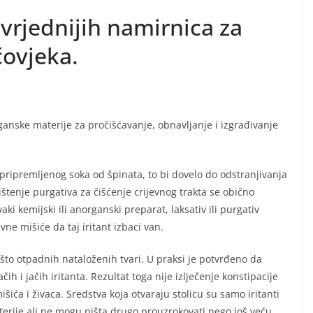
vrjednijih namirnica za
čovjeka.
anske materije za pročišćavanje, obnavljanje i izgrađivanje
pripremljenog soka od špinata, to bi dovelo do odstranjivanja
ištenje purgativa za čišćenje crijevnog trakta se obično
ki kemijski ili anorganski preparat, laksativ ili purgativ
evne mišiće da taj iritant izbaci van.
ešto otpadnih nataloženih tvari. U praksi je potvrđeno da
ih i jačih iritanta. Rezultat toga nije izlječenje konstipacije
išića i živaca. Sredstva koja otvaraju stolicu su samo iritanti
erije ali ne mogu ništa drugo prouzrokovati nego još veću