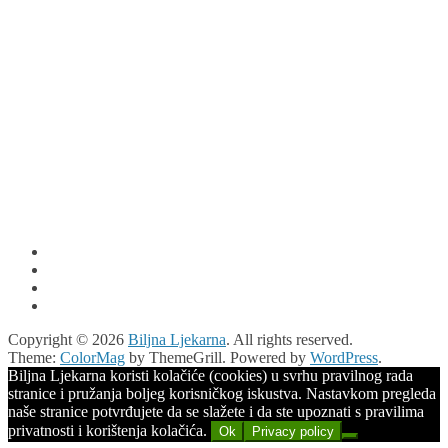
Copyright © 2026
Biljna Ljekarna
. All rights reserved.
Theme:
ColorMag
by ThemeGrill. Powered by
WordPress
.
Biljna Ljekarna koristi kolačiće (cookies) u svrhu pravilnog rada
stranice i pružanja boljeg korisničkog iskustva. Nastavkom pregleda
naše stranice potvrđujete da se slažete i da ste upoznati s pravilima
privatnosti i korištenja kolačića.
Ok
Privacy policy