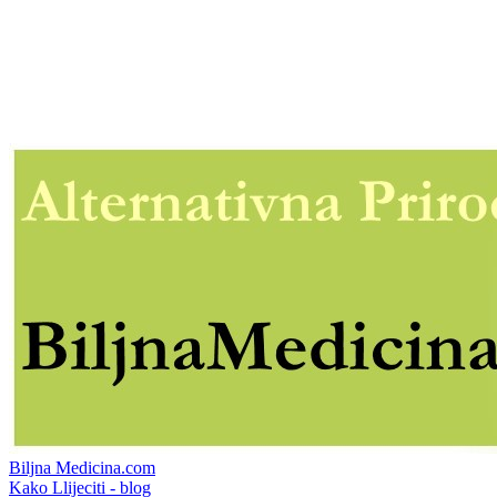
Biljna Medicina.com
Kako Llijeciti - blog