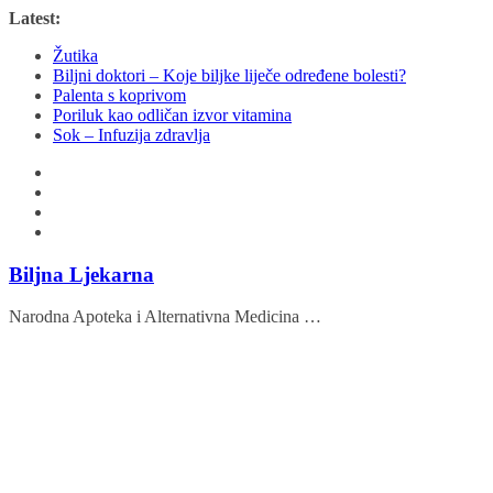
Skip
Latest:
to
Žutika
content
Biljni doktori – Koje biljke liječe određene bolesti?
Palenta s koprivom
Poriluk kao odličan izvor vitamina
Sok – Infuzija zdravlja
Biljna Ljekarna
Narodna Apoteka i Alternativna Medicina …