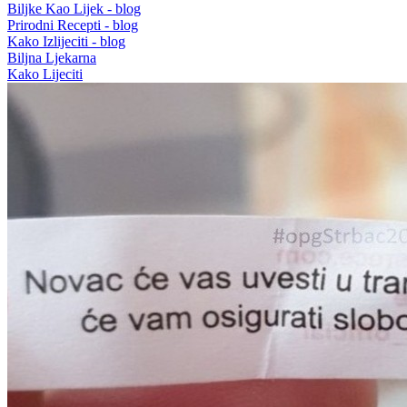
Biljke Kao Lijek - blog
Prirodni Recepti - blog
Kako Izlijeciti - blog
Biljna Ljekarna
Kako Lijeciti