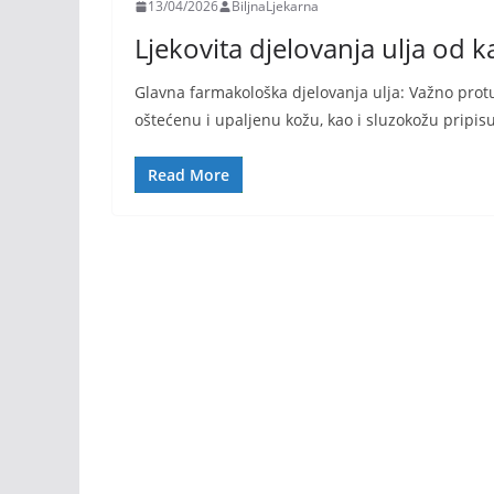
13/04/2026
BiljnaLjekarna
Ljekovita djelovanja ulja od 
Glavna farmakološka djelovanja ulja: Važno prot
oštećenu i upaljenu kožu, kao i sluzokožu pripis
Read More