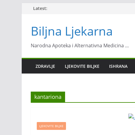
Skip
Latest:
to
content
Biljna Ljekarna
Narodna Apoteka i Alternativna Medicina …
ZDRAVLJE
LJEKOVITE BILJKE
ISHRANA
kantariona
LJEKOVITE BILJKE