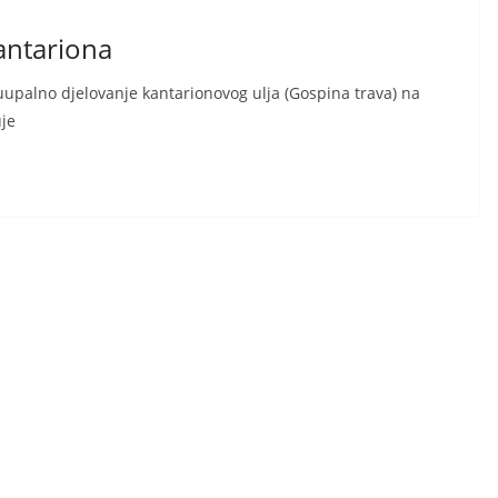
kantariona
uupalno djelovanje kantarionovog ulja (Gospina trava) na
uje