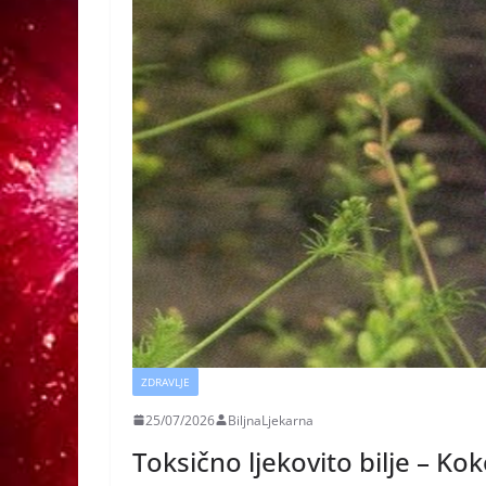
ZDRAVLJE
25/07/2026
BiljnaLjekarna
Toksično ljekovito bilje – Kok