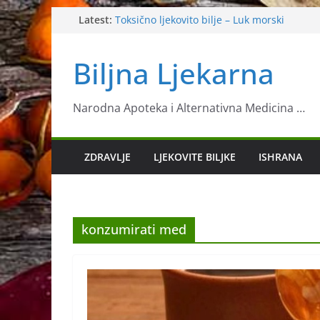
Skip
Latest:
Toksično ljekovito bilje – Luk morski
Slanutak
to
Ljekovita biljka neven
content
Biljna Ljekarna
Sok koji jača imunitet
11 znanstveno potvrđenih načina za ubrza
metabolizma
Narodna Apoteka i Alternativna Medicina …
ZDRAVLJE
LJEKOVITE BILJKE
ISHRANA
konzumirati med