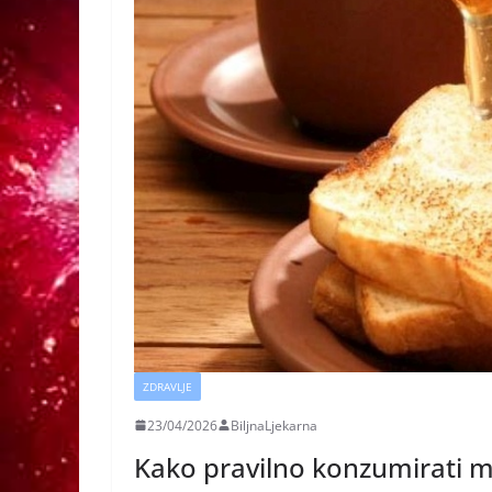
ZDRAVLJE
23/04/2026
BiljnaLjekarna
Kako pravilno konzumirati 