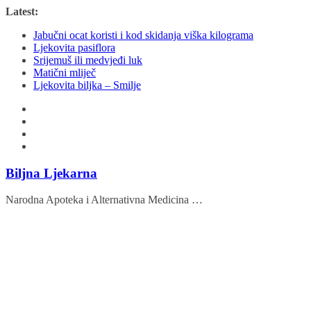
Skip
Latest:
to
Jabučni ocat koristi i kod skidanja viška kilograma
content
Ljekovita pasiflora
Srijemuš ili medvjeđi luk
Matični mliječ
Ljekovita biljka – Smilje
Biljna Ljekarna
Narodna Apoteka i Alternativna Medicina …