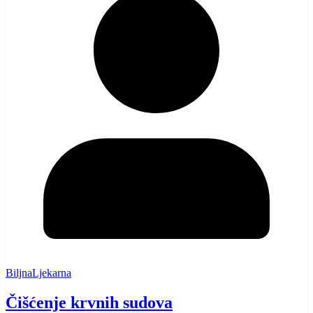
BiljnaLjekarna
Čišćenje krvnih sudova