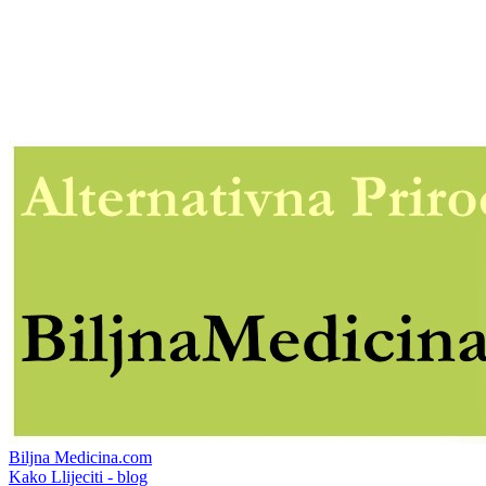
Biljna Medicina.com
Kako Llijeciti - blog