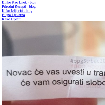
Biljke Kao Lijek - blog
Prirodni Recepti - blog
Kako Izlijeciti - blog
Biljna Ljekarna
Kako Lijeciti