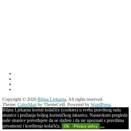
Copyright © 2026
Biljna Ljekarna
. All rights reserved.
Theme:
ColorMag
by ThemeGrill. Powered by
WordPress
.
Biljna Ljekarna koristi kolačiće (cookies) u svrhu pravilnog rada
stranice i pružanja boljeg korisničkog iskustva. Nastavkom pregleda
naše stranice potvrđujete da se slažete i da ste upoznati s pravilima
privatnosti i korištenja kolačića.
Ok
Privacy policy