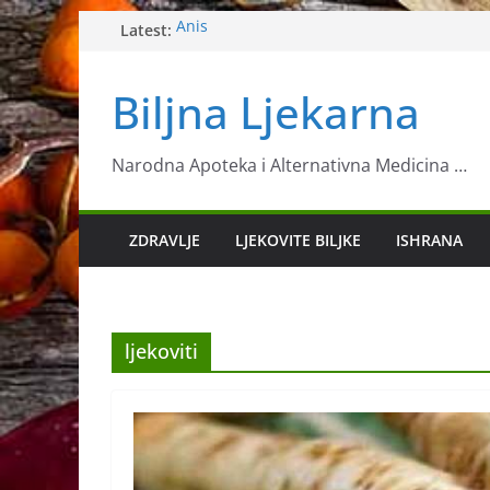
Skip
Latest:
Anis
Ljekovita biljka neven
to
Sok koji jača imunitet
content
Biljna Ljekarna
11 znanstveno potvrđenih načina za ubrza
metabolizma
Toksično ljekovito bilje – Luk morski
Narodna Apoteka i Alternativna Medicina …
ZDRAVLJE
LJEKOVITE BILJKE
ISHRANA
ljekoviti