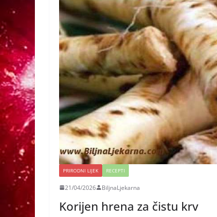
PRIRODNI LIJEK
RECEPTI
21/04/2026
BiljnaLjekarna
Korijen hrena za čistu krv