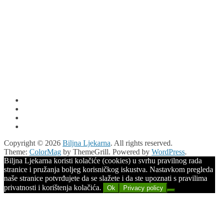
Copyright © 2026
Biljna Ljekarna
. All rights reserved.
Theme:
ColorMag
by ThemeGrill. Powered by
WordPress
.
Biljna Ljekarna koristi kolačiće (cookies) u svrhu pravilnog rada
stranice i pružanja boljeg korisničkog iskustva. Nastavkom pregleda
naše stranice potvrđujete da se slažete i da ste upoznati s pravilima
privatnosti i korištenja kolačića.
Ok
Privacy policy