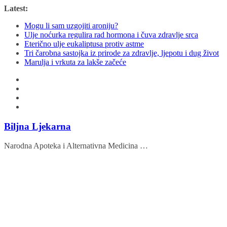
Skip
Latest:
to
Mogu li sam uzgojiti aroniju?
content
Ulje noćurka regulira rad hormona i čuva zdravlje srca
Eterično ulje eukaliptusa protiv astme
Tri čarobna sastojka iz prirode za zdravlje, ljepotu i dug život
Marulja i vrkuta za lakše začeće
Biljna Ljekarna
Narodna Apoteka i Alternativna Medicina …