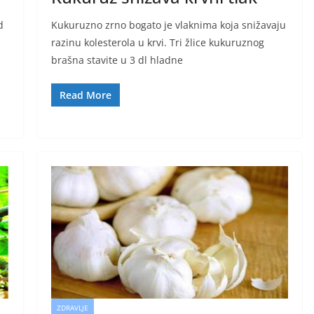
d
Kukuruzno zrno bogato je vlaknima koja snižavaju
razinu kolesterola u krvi. Tri žlice kukuruznog
brašna stavite u 3 dl hladne
Read More
ZDRAVLJE