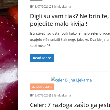
18/07/2026
BiljnaLjekarna
Digli su vam tlak? Ne brinite,
pojedite malo kivija !
Istraživači su ustanovili kako je malo zeleno voće
uspjelo više sniziti tlak nego jabuke. Dva kivija u
sebi nose 93
Read More
LJEKOVITE BILJKE
12/07/2026
BiljnaLjekarna
Celer: 7 razloga zašto ga jest