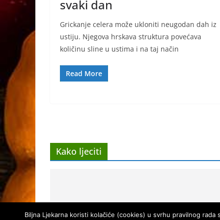
svaki dan
Grickanje celera može ukloniti neugodan dah iz
ustiju. Njegova hrskava struktura povećava
količinu sline u ustima i na taj način
Read More
Kako ljeciti
Biljna Ljekarna koristi kolačiće (cookies) u svrhu pravilnog rad