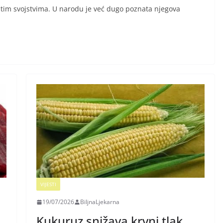
vitim svojstvima. U narodu je već dugo poznata njegova
VIJESTI
19/07/2026
BiljnaLjekarna
Kukuruz snižava krvni tlak