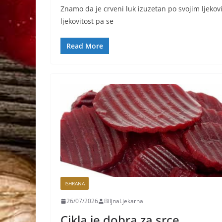
Znamo da je crveni luk izuzetan po svojim ljeko
ljekovitost pa se
Read More
ISHRANA
26/07/2026
BiljnaLjekarna
Cikla je dobra za srce