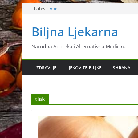
Skip
Latest:
Anis
Ljekovita biljka neven
to
Sok koji jača imunitet
content
Biljna Ljekarna
11 znanstveno potvrđenih načina za ubrza
metabolizma
Toksično ljekovito bilje – Luk morski
Narodna Apoteka i Alternativna Medicina …
ZDRAVLJE
LJEKOVITE BILJKE
ISHRANA
tlak