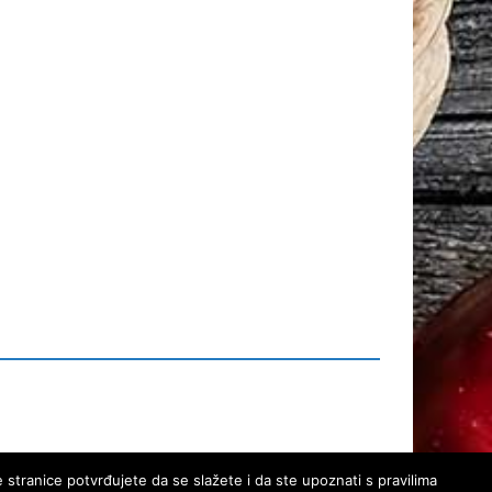
 stranice potvrđujete da se slažete i da ste upoznati s pravilima