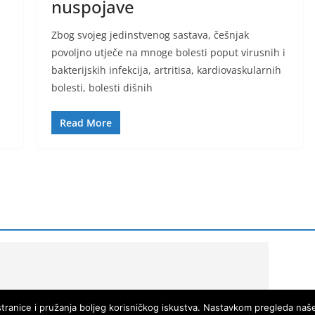
nuspojave
Zbog svojeg jedinstvenog sastava, češnjak
povoljno utječe na mnoge bolesti poput virusnih i
bakterijskih infekcija, artritisa, kardiovaskularnih
bolesti, bolesti dišnih
Read More
a stranice i pružanja boljeg korisničkog iskustva. Nastavkom pregleda naše