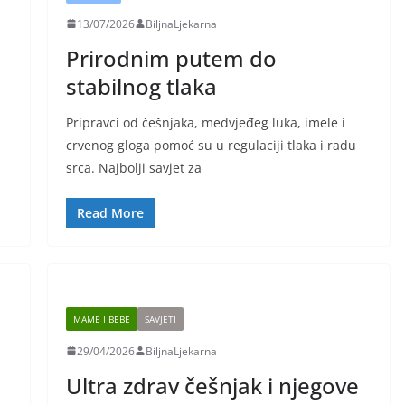
13/07/2026
BiljnaLjekarna
Prirodnim putem do
stabilnog tlaka
Pripravci od češnjaka, medvjeđeg luka, imele i
crvenog gloga pomoć su u regulaciji tlaka i radu
srca. Najbolji savjet za
Read More
MAME I BEBE
SAVJETI
29/04/2026
BiljnaLjekarna
i
Ultra zdrav češnjak i njegove