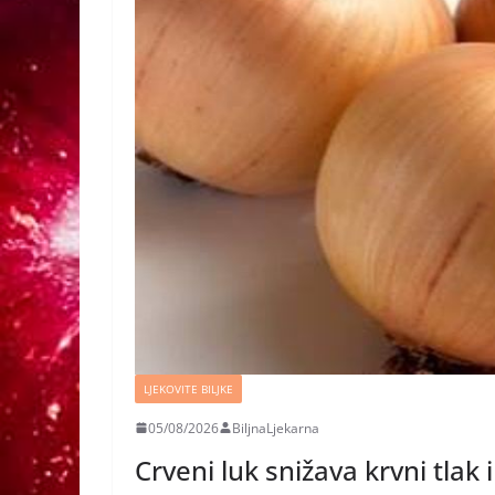
LJEKOVITE BILJKE
05/08/2026
BiljnaLjekarna
Crveni luk snižava krvni tlak 