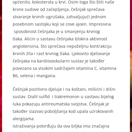
općenito, kolesterola u krvi. Osim toga što štiti naše
krvne sudove od začepljenja, češnjak sprečava
stvaranje krvnih ugrušaka, zahvaljujući jednom
posebnom sastojku koji se zove ajoen. Impresivna
sposobnost češnjaka je u smanjenju krvnog
tlaka. Alicin u sastavu češnjaka blokira aktivnost
angiotensina, što sprečava nepoželjnu kontrakciju
krvnih žila i rast krvnog tlaka. Ljekovito djelovanje
češnjaka na kardiovaskularni sustav je također
povezano sa visokim sadržajem vitamina C, vitamina
B6, selena i mangana.
Češnjak pozitivno djeluje i na koštani, mišićni i dišni
sustav. Dialil sulfid i tiakremonon u sastavu bijelog
luka pokazuju antireumatska svojstva. Češnjak je
također izazvao poboljšanja kod upala uzrokovanih
alergijama.
Istraživanja potvrđuju da ova biljka ima značajna