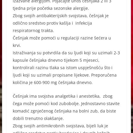
izazvane alergijom. Pojačajte unos češnjaka 2 ili 3
tjedna prije početka sezonske alergije.
Zbog svojih antibakterijskih svojstava, češnjak je
odlično sredstvo protiv kašlja i infekcija
respiratornog trakta.
Češnjak može pomoći u regulaciji razine šećera u
krvi.
Istraživanja su potvrdila da su ljudi koji su uzimali 2-3
kapsule češnjaka dnevno tijekom 5 mjeseci,
kontrolirali razinu tlaka sa istom uspješnošću što i
ljudi koji su uzimali propisane lijekove. Preporučena
količina je 600-900 mg češnjaka dnevno.
Češnjak ima svojstva analgetika i anestetika, zbog
čega može pomoći kod zubobolje. Jednostavno stavite
komadić zgnječenog češnjaka na bolni zub, da biste
dobili trenutno olakšanje.
Zbog svojih antimikrobnih svojstava, bijeli luk je