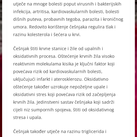
c
ss
at
er
utječe na mnoge bolesti poput virusnih i bakterijskih
e
e
s
infekcija, artritisa, kardiovaskularnih bolesti, bolesti
b
n
A
dišnih puteva, probavnih tegoba, parazita i kroničnog
o
g
p
umora. Redovito korištenje češnjaka regulira tlak i
razinu kolesterola i šećera u krvi.
o
er
p
k
Češnjak štiti krvne stanice i žile od upalnih i
oksidativnih procesa. Oštećenje krvnih žila visoko
reaktivnim molekulama kisika je ključni faktor koji
povećava rizik od kardiovaskularnih bolesti,
uključujući infarkt i aterosklerozu. Oksidativno
oštećenje također uzrokuje nepoželjne upale i
oksidativni stres koji povećava rizik od začepljenja
krvnih žila. Jedinstveni sastav češnjaka koji sadrži
cijeli niz sumpornih spojeva, štiti od oksidativnog
stresa i upala.
Češnjak također utječe na razinu triglicerida i