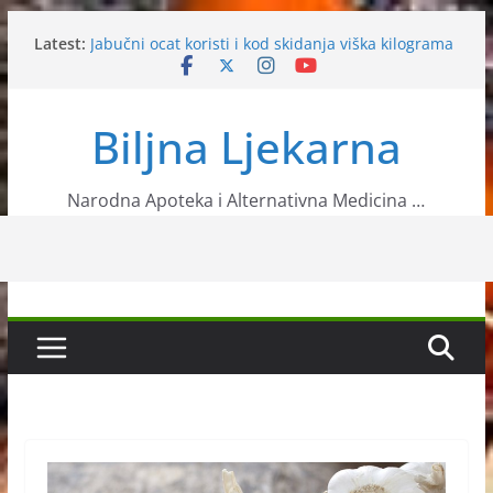
Skip
Latest:
Jabučni ocat koristi i kod skidanja viška kilograma
to
Nije svaki cimet zdrav- Cejlonski najsigurniji za
content
svakodnevnu uporabu
Prirodni recepti za uklanjanje celulita
Biljna Ljekarna
Ljekovita biljka – kaktus Aloe vera
Ljekovita svojstva cikle
Narodna Apoteka i Alternativna Medicina …