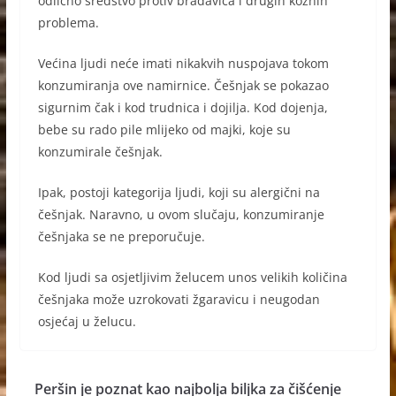
odlično sredstvo protiv bradavica i drugih kožnih
problema.
Većina ljudi neće imati nikakvih nuspojava tokom
konzumiranja ove namirnice. Češnjak se pokazao
sigurnim čak i kod trudnica i dojilja. Kod dojenja,
bebe su rado pile mlijeko od majki, koje su
konzumirale češnjak.
Ipak, postoji kategorija ljudi, koji su alergični na
češnjak. Naravno, u ovom slučaju, konzumiranje
češnjaka se ne preporučuje.
Kod ljudi sa osjetljivim želucem unos velikih količina
češnjaka može uzrokovati žgaravicu i neugodan
osjećaj u želucu.
Peršin je poznat kao najbolja biljka za čišćenje