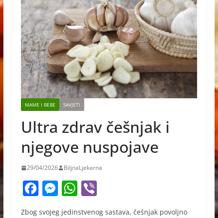
MAME I BEBE
SAVJETI
Ultra zdrav češnjak i
njegove nuspojave
29/04/2026
BiljnaLjekarna
F
M
W
Vi
a
e
h
b
Zbog svojeg jedinstvenog sastava, češnjak povoljno