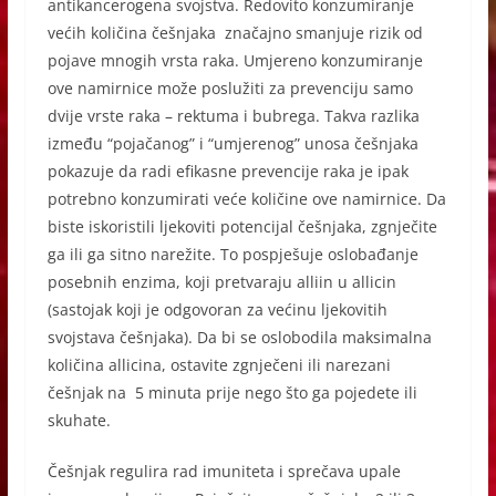
antikancerogena svojstva. Redovito konzumiranje
većih količina češnjaka značajno smanjuje rizik od
pojave mnogih vrsta raka. Umjereno konzumiranje
ove namirnice može poslužiti za prevenciju samo
dvije vrste raka – rektuma i bubrega. Takva razlika
između “pojačanog” i “umjerenog” unosa češnjaka
pokazuje da radi efikasne prevencije raka je ipak
potrebno konzumirati veće količine ove namirnice. Da
biste iskoristili ljekoviti potencijal češnjaka, zgnječite
ga ili ga sitno narežite. To pospješuje oslobađanje
posebnih enzima, koji pretvaraju alliin u allicin
(sastojak koji je odgovoran za većinu ljekovitih
svojstava češnjaka). Da bi se oslobodila maksimalna
količina allicina, ostavite zgnječeni ili narezani
češnjak na 5 minuta prije nego što ga pojedete ili
skuhate.
Češnjak regulira rad imuniteta i sprečava upale