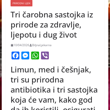
PRIRODNI LIJEK
Tri čarobna sastojka iz
prirode za zdravlje,
ljepotu i dug život
10/04/2026
BiljnaLjekarna
F
M
W
Vi
a
e
h
b
Limun, med i češnjak,
c
ss
at
er
e
e
s
tri su prirodna
b
n
A
antibiotika i tri sastojka
o
g
p
koja će vam, kako god
o
er
p
da ih koristili, osigurati