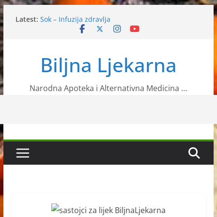
Skip
Latest:
Sok – Infuzija zdravlja
to
Žutika
content
Biljni doktori – Koje biljke liječe određene bolesti?
Palenta s koprivom
Biljna Ljekarna
Poriluk kao odličan izvor vitamina
Narodna Apoteka i Alternativna Medicina …