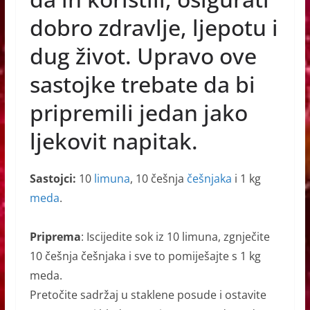
k
dobro zdravlje, ljepotu i
dug život. Upravo ove
sastojke trebate da bi
pripremili jedan jako
ljekovit napitak.
Sastojci:
10
limuna
, 10 češnja
češnjaka
i 1 kg
meda
.
Priprema
: Iscijedite sok iz 10 limuna, zgnječite
10 češnja češnjaka i sve to pomiješajte s 1 kg
meda.
Pretočite sadržaj u staklene posude i ostavite