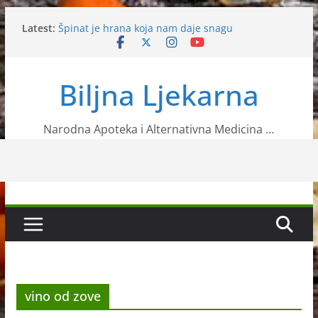
Skip
Latest:
Špinat je hrana koja nam daje snagu
to
Vitamin B12 u organizmu
content
Neven
Mušmula
Biljna Ljekarna
Napravite sebi čaj od koprive koji će vam pomoći
protiv malaksalosti
Narodna Apoteka i Alternativna Medicina …
vino od zove