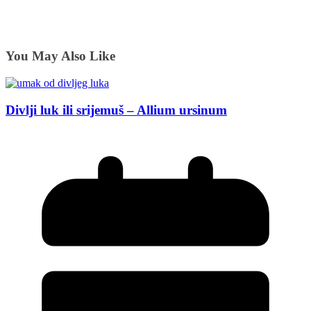
You May Also Like
Divlji luk ili srijemuš – Allium ursinum