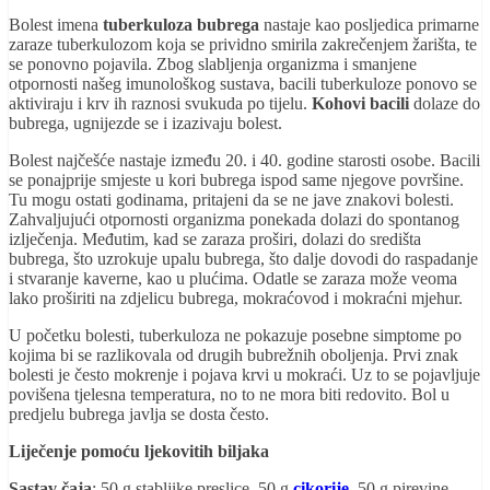
Bolest imena
tuberkuloza bubrega
nastaje kao posljedica primarne
zaraze tuberkulozom koja se prividno smirila zakrečenjem žarišta, te
se ponovno pojavila. Zbog slabljenja organizma i smanjene
otpornosti našeg imunološkog sustava, bacili tuberkuloze ponovo se
aktiviraju i krv ih raznosi svukuda po tijelu.
Kohovi bacili
dolaze do
bubrega, ugnijezde se i izazivaju bolest.
Bolest najčešće nastaje između 20. i 40. godine starosti osobe. Bacili
se ponajprije smjeste u kori bubrega ispod same njegove površine.
Tu mogu ostati godinama, pritajeni da se ne jave znakovi bolesti.
Zahvaljujući otpornosti organizma ponekada dolazi do spontanog
izlječenja. Međutim, kad se zaraza proširi, dolazi do središta
bubrega, što uzrokuje upalu bubrega, što dalje dovodi do raspadanje
i stvaranje kaverne, kao u plućima. Odatle se zaraza može veoma
lako proširiti na zdjelicu bubrega, mokraćovod i mokraćni mjehur.
U početku bolesti, tuberkuloza ne pokazuje posebne simptome po
kojima bi se razlikovala od drugih bubrežnih oboljenja. Prvi znak
bolesti je često mokrenje i pojava krvi u mokraći. Uz to se pojavljuje
povišena tjelesna temperatura, no to ne mora biti redovito. Bol u
predjelu bubrega javlja se dosta često.
Liječenje pomoću ljekovitih biljaka
Sastav čaja
: 50 g stabljike preslice, 50 g
cikorije
, 50 g pirevine