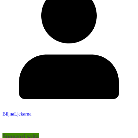
BiljnaLjekarna
Sponzori sajta