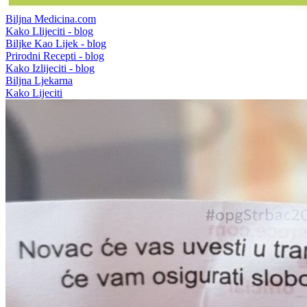
Biljna Medicina.com
Kako Llijeciti - blog
Biljke Kao Lijek - blog
Prirodni Recepti - blog
Kako Izlijeciti - blog
Biljna Ljekarna
Kako Lijeciti