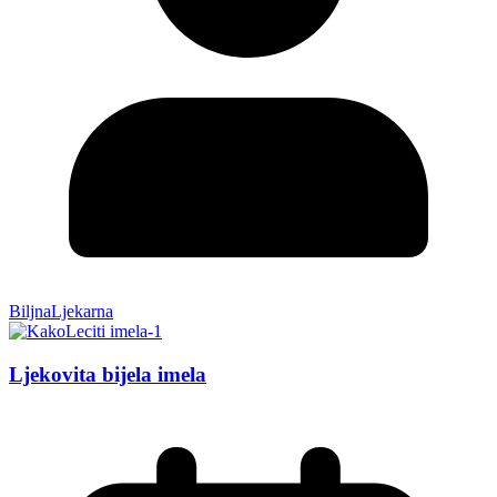
BiljnaLjekarna
Ljekovita bijela imela