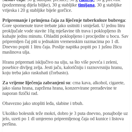
(podzemnog dijela biljke), 30 g stabljike
timijana
, 30 g stabljike
vrijeska i 20 g stabljike bijele gorčice.
Pripremanje i primjena čaja za liječenje tuberkuloze bubrega
:
Gore spomenute trave trebate jako usitniti i smiješati. U jednu litru
proključale vode stavite 10g mješavine tih trava i poklopljeno ih
kuhajte jednu minutu. Ohladiti poklopljeno i procijedite u bocu. Sav
pripremljen čaj piti u jednakim vremenskim razmacima po 1 dl.
Dnevno popiti 1 litru čaja. Poslije napitka popiti po 1 jušnu žlicu
maslinova ulja.
Hranu pripremati isključivo na ulju, sa što više povrća i zeleni,
posebice divljeg zelja. Jesti jaču, kaloričniju i raznovrsniju hranu,
koju treba jako raskuhati (čorbasto).
Za vrijeme liječenja zabranjeni su
: crna kava, alkohol, cigarete,
jako slana hrana, zapržena hrana, konzervirane prerađevine te
naporan fizički rad.
Obavezno jako utopliti leđa, slabine i trbuh.
Ukoliko bolesnik teže mokri, dobro je 3 puta dnevno, ponajbolje uz
jelo, uzeti po 1 dl umjereno pripremljenog čaja od kunice i listova
peršina.