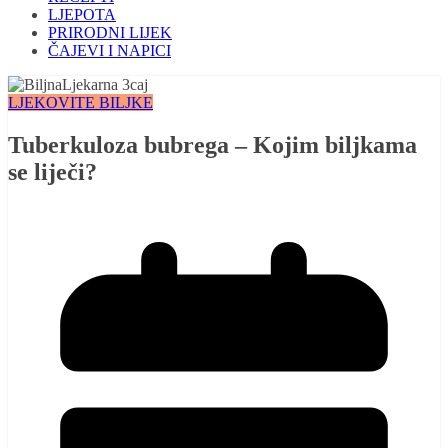
LJEPOTA
PRIRODNI LIJEK
ČAJEVI I NAPICI
LJEKOVITE BILJKE
Tuberkuloza bubrega – Kojim biljkama
se liječi?