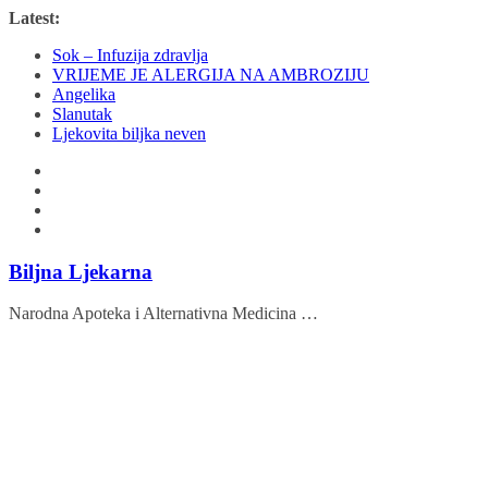
Skip
Latest:
to
Sok – Infuzija zdravlja
content
VRIJEME JE ALERGIJA NA AMBROZIJU
Angelika
Slanutak
Ljekovita biljka neven
Biljna Ljekarna
Narodna Apoteka i Alternativna Medicina …