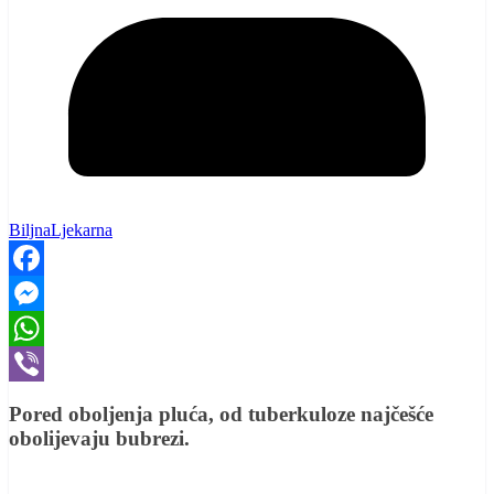
BiljnaLjekarna
Facebook
Messenger
WhatsApp
Viber
Pored oboljenja pluća, od tuberkuloze najčešće
obolijevaju bubrezi.