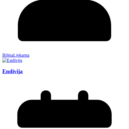
BiljnaLjekarna
Endivija