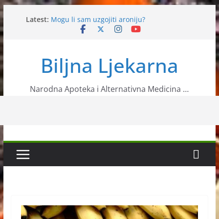
Skip
Latest:
Mogu li sam uzgojiti aroniju?
to
Ljekovita biljka jaglac
content
Milogled
Slatki i gorki badem
Biljna Ljekarna
Ovi sastojci će vas zaštititi od raznih bolesti
Narodna Apoteka i Alternativna Medicina …