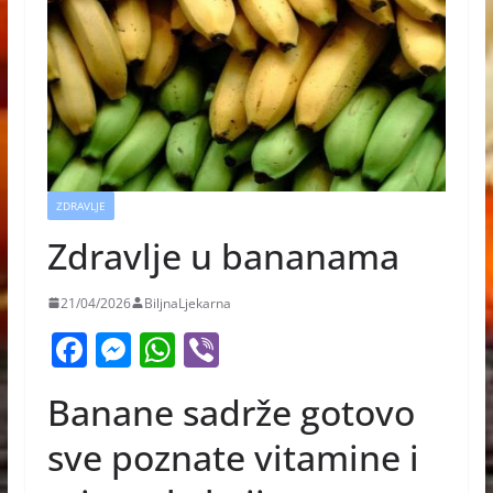
ZDRAVLJE
Zdravlje u bananama
21/04/2026
BiljnaLjekarna
F
M
W
Vi
a
e
h
b
Banane sadrže gotovo
c
ss
at
er
e
e
s
sve poznate vitamine i
b
n
A