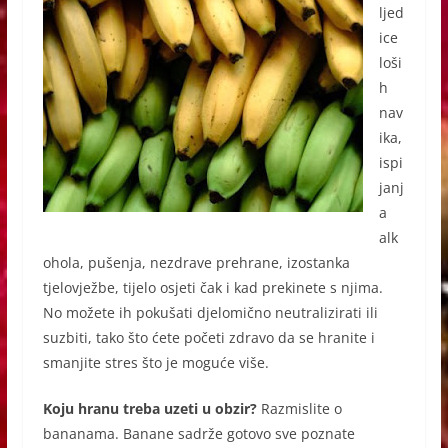
ljed
ice
loši
h
nav
ika,
ispi
janj
a
alk
ohola, pušenja, nezdrave prehrane, izostanka
tjelovježbe, tijelo osjeti čak i kad prekinete s njima.
No možete ih pokušati djelomično neutralizirati ili
suzbiti, tako što ćete početi zdravo da se hranite i
smanjite stres što je moguće više.
Koju hranu treba uzeti u obzir?
Razmislite o
bananama. Banane sadrže gotovo sve poznate