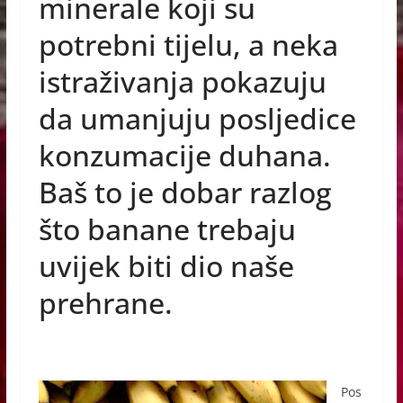
minerale koji su
o
g
p
potrebni tijelu, a neka
o
er
p
istraživanja pokazuju
k
da umanjuju posljedice
konzumacije duhana.
Baš to je dobar razlog
što banane trebaju
uvijek biti dio naše
prehrane.
Pos