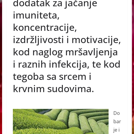
dodatak za
jačanje
o
g
p
imu
niteta,
o
er
p
koncentracije,
k
izdržljivosti i motivacije,
kod naglog mršavljenja
i raznih infekcija, te kod
tegoba sa srcem i
krvnim sudovima.
Do
bar
je i