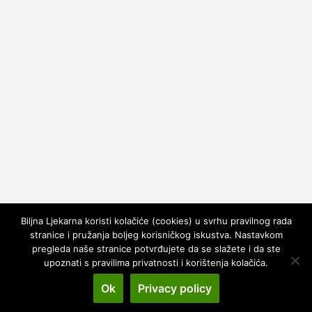
Biljna Ljekarna koristi kolačiće (cookies) u svrhu pravilnog rada
stranice i pružanja boljeg korisničkog iskustva. Nastavkom
pregleda naše stranice potvrđujete da se slažete i da ste
upoznati s pravilima privatnosti i korištenja kolačića.
Copyright © 2026
Biljna Ljekarna
. All rights reserved.
Theme:
ColorMag
by ThemeGrill. Powered by
WordPress
.
Ok
Privacy policy