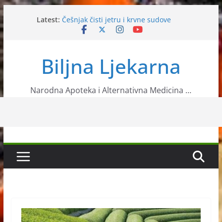
Skip
Latest:
Češnjak čisti jetru i krvne sudove
to
Cikla je idealna hrana za krvna zrnca
content
Bolesti očnih vjeđa ili blepharitis
Kako da sami uzgojite klice kod kuće?
Biljna Ljekarna
Glogom protive angine pektoris
Narodna Apoteka i Alternativna Medicina …