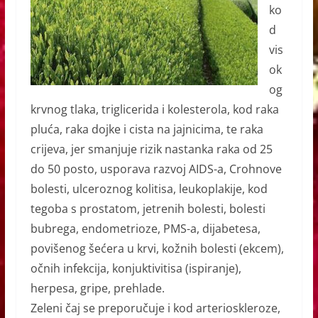
ko
d
vis
ok
og
krvnog tlaka, triglicerida i kolesterola, kod raka
pluća, raka dojke i cista na jajnicima, te raka
crijeva, jer smanjuje rizik nastanka raka od 25
do 50 posto, usporava razvoj AIDS-a, Crohnove
bolesti, ulceroznog kolitisa, leukoplakije,
kod
tegoba s prostatom,
jetrenih bolesti, bolesti
bubrega, endometrioze, PMS-a, dijabetesa,
povišenog šećera u krvi,
kožnih bolesti (ekcem),
očnih infekcija, konjuktivitisa (ispiranje),
herpesa, gripe, prehlade.
Zeleni čaj se preporučuje i kod arterioskleroze,