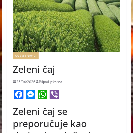
ČAJEVI I NAPICI
Zeleni čaj
25/04/2026
BiljnaLjekarna
F
M
W
Vi
a
e
h
b
Zeleni čaj se
c
ss
at
er
e
e
s
preporučuje kao
b
n
A