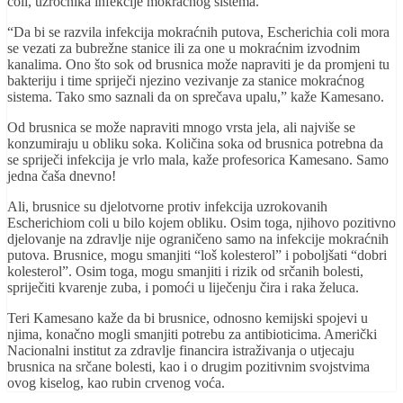
coli, uzročnika infekcije mokraćnog sistema.
“Da bi se razvila infekcija mokraćnih putova, Escherichia coli mora
se vezati za bubrežne stanice ili za one u mokraćnim izvodnim
kanalima. Ono što sok od brusnica može napraviti je da promjeni tu
bakteriju i time spriječi njezino vezivanje za stanice mokraćnog
sistema. Tako smo saznali da on sprečava upalu,” kaže Kamesano.
Od brusnica se može napraviti mnogo vrsta jela, ali najviše se
konzumiraju u obliku soka. Količina soka od brusnica potrebna da
se spriječi infekcija je vrlo mala, kaže profesorica Kamesano. Samo
jedna čaša dnevno!
Ali, brusnice su djelotvorne protiv infekcija uzrokovanih
Escherichiom coli u bilo kojem obliku. Osim toga, njihovo pozitivno
djelovanje na zdravlje nije ograničeno samo na infekcije mokraćnih
putova. Brusnice, mogu smanjiti “loš kolesterol” i poboljšati “dobri
kolesterol”. Osim toga, mogu smanjiti i rizik od srčanih bolesti,
spriječiti kvarenje zuba, i pomoći u liječenju čira i raka želuca.
Teri Kamesano kaže da bi brusnice, odnosno kemijski spojevi u
njima, konačno mogli smanjiti potrebu za antibioticima. Američki
Nacionalni institut za zdravlje financira istraživanja o utjecaju
brusnica na srčane bolesti, kao i o drugim pozitivnim svojstvima
ovog kiselog, kao rubin crvenog voća.