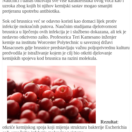
Naučnici i danas otkrivaju sve više karakteristika ovog voća kao i
uzroka zbog kojih bi njihov kemijski sastav mogao smanjiti
pretjeranu upotrebu antibiotika.
Sok od brusnica već se odavno koristi kao domaci lijek protiv
infekcije mokraćnih putova. Naučnim studijama djelotvornost
brusnica u liječenju ovih infekcija je i službeno dokazana, ali tek je
nedavno otkriveno zašto. Profesorica Teri Kamesano inženjer
kemije na institutu Worcester Polytechnic u saveznoj državi
Masacusets gdje brusnice predstavljaju važnu poljoprivrednu kulturu
predvodila je istraživanje kojem je cilj bio otkriti djelovanje
kemijskih spojeva kod brusnica na razini molekula.
Rezultat
:
otkriće kemijskog spoja koji mijenja strukturu bakterije Escherichia