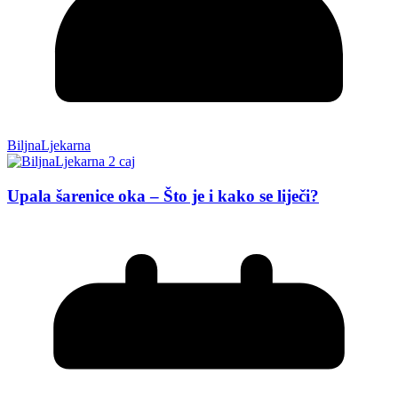
BiljnaLjekarna
Upala šarenice oka – Što je i kako se liječi?