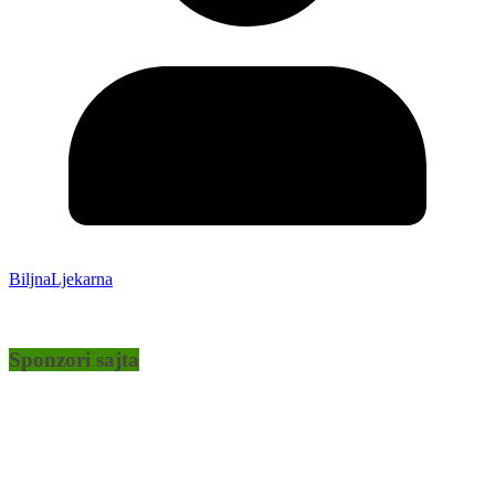
BiljnaLjekarna
Sponzori sajta