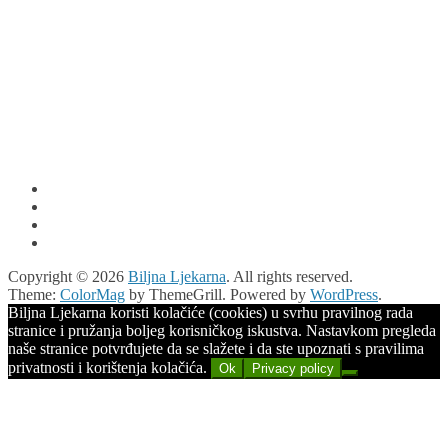
Copyright © 2026
Biljna Ljekarna
. All rights reserved.
Theme:
ColorMag
by ThemeGrill. Powered by
WordPress
.
Biljna Ljekarna koristi kolačiće (cookies) u svrhu pravilnog rada
stranice i pružanja boljeg korisničkog iskustva. Nastavkom pregleda
naše stranice potvrđujete da se slažete i da ste upoznati s pravilima
privatnosti i korištenja kolačića.
Ok
Privacy policy