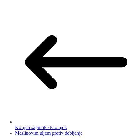
Korijen sapunike kao lijek
Maslinovim uljem protiv debljanja