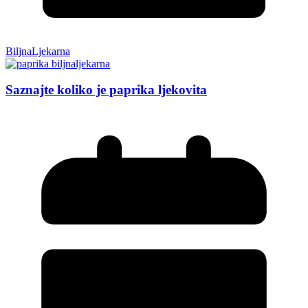
BiljnaLjekarna
Saznajte koliko je paprika ljekovita