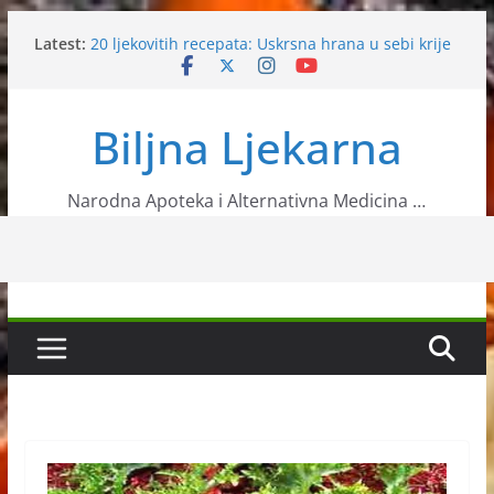
Skip
Latest:
20 ljekovitih recepata: Uskrsna hrana u sebi krije
to
veliku moć
content
Bolesti zaposlenih
Prirodni lijek protiv kolesterola
Biljna Ljekarna
Ljekovita biljka – Čičak
Upotreba oraha u narodnoj medicini
Narodna Apoteka i Alternativna Medicina …