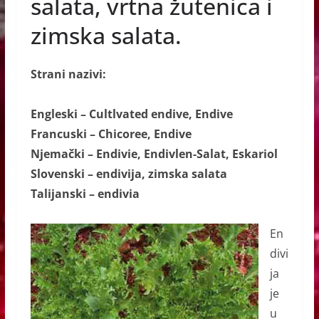
salata, vrtna žutenica i
o
g
p
zimska salata.
o
er
p
k
Strani nazivi:
Engleski – Cultlvated endive, Endive
Francuski – Chicoree, Endive
Njemački – Endivie, Endivlen-Salat, Eskariol
Slovenski – endivija, zimska salata
Talijanski – endivia
En
divi
ja
je
u