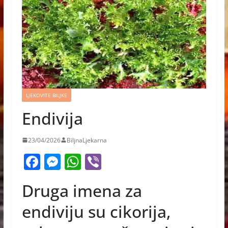
LJEKOVITE BILJKE
Endivija
23/04/2026
BiljnaLjekarna
F
M
W
Vi
a
e
h
b
Druga imena za
c
ss
at
er
e
e
s
endiviju su cikorija,
b
n
A