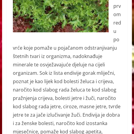
prv
om
red
u
po
vrće koje pomaže u pojačanom odstranjivanju
štetnih tvari iz organizma, nadoknađuje
minerale te osvježavajuće djeluje na cijeli
organizam. Sok iz lista endivije gorak mliječni,
poznat je kao lijek kod
bo
lesti želuca i crijeva,
naročito kod slabog rada želuca te kod slabog
pražnjenja crijeva, bolesti jetre i žuči, naročito
kod slabog rada jetre, ciroze, masne jetre, tvrde
jetre te za jače izlučivanje žuči. Endivija je dobra
i za
ženske bolesti, naročito kod izostanka
mjesečn
ice,
pomaže kod slabog apetita,