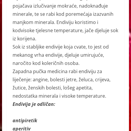
pojačava izlučivanje mokraće, n
adoknađuje
minerale, te se rabi kod poremećaja izazvanih
manjkom minerala. Endiviju koristimo i
kod
visoke tjelesne temperature, jače djeluje sok
iz korijena.
Sok iz stabljike endivije koja cvate, to jest od
mekanog vrha endivije, djeluje umirujuće,
naročito kod koleričnih osoba.
Zapadna pučka medicina rabi endiviju za
liječenje: angine, bolesti jetre, želuca, crijeva,
žutice, ženskih bolesti, lošeg apetita,
nedostatka minerala i visoke temperature.
Endivija je odličan:
antipiretik
aperitiv