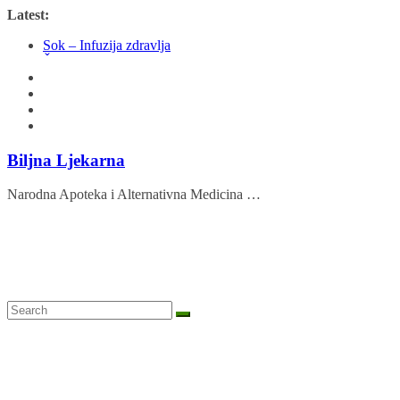
Skip
Latest:
to
Sok – Infuzija zdravlja
content
Žutika
Biljni doktori – Koje biljke liječe određene bolesti?
Palenta s koprivom
Poriluk kao odličan izvor vitamina
Biljna Ljekarna
Narodna Apoteka i Alternativna Medicina …